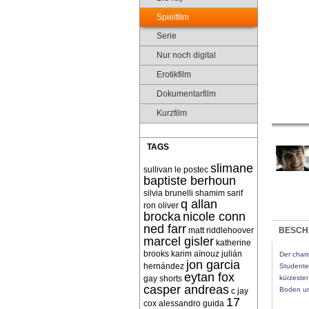
Spielfilm
Serie
Nur noch digital
Erotikfilm
Dokumentarfilm
Kurzfilm
TAGS
slimane
sullivan le postec
baptiste berhoun
silvia brunelli
shamim sarif
q allan
ron oliver
brocka
nicole conn
ned farr
matt riddlehoover
BESCH
marcel gisler
katherine
brooks
karim aïnouz
julián
Der char
jon garcia
hernández
Studenten
eytan fox
gay shorts
kürzester
casper andreas
Boden un
c jay
17
cox
alessandro guida