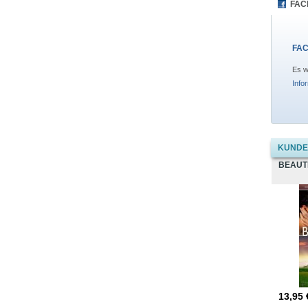
FAC
FAC
Es w
Info
KUNDEN
BEAUT
13,95