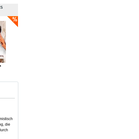
ES
*
mistisch
g, die
durch