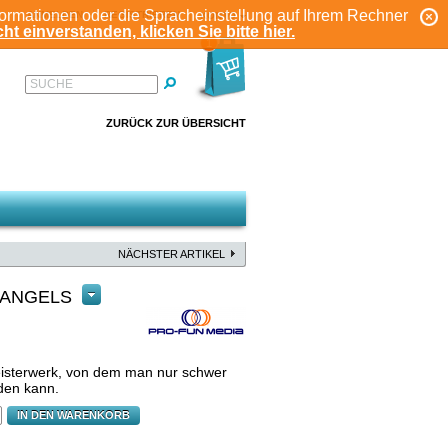
formationen oder die Spracheinstellung auf Ihrem Rechner
ANMELDEN
REGISTRIEREN
KONTO
ht einverstanden, klicken Sie bitte hier.
1
SUCHE
ZURÜCK ZUR ÜBERSICHT
NÄCHSTER ARTIKEL
 ANGELS
eisterwerk, von dem man nur schwer
den kann.
IN DEN WARENKORB