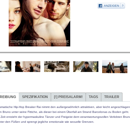
ANZEIGEN
?
REIBUNG
SPEZIFIKATION
[!]
PREISALARM!
TAGS
TRAILER
ismatische Hip-Hop Breaker Rai nimmt den außergewöhnlich attraktiven, aber leicht angeschlage
 Bruno unter seine Fittiche, als dieser bei einem Überfall am Strand Barcelonas zu Boden geht.
 Zeit entzieht der hypermaskuline Tänzer und Freigeist dem verantwortungsvollen Verlobten Bru
ter den Füßen und sprengt jegliche emotionale wie sexuelle Grenzen.