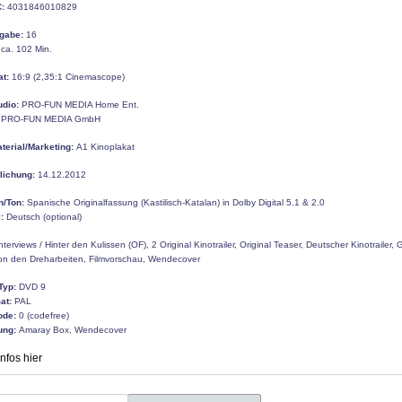
:
4031846010829
gabe:
16
ca. 102 Min.
at:
16:9 (2,35:1 Cinemascope)
udio:
PRO-FUN MEDIA Home Ent.
PRO-FUN MEDIA GmbH
erial/Marketing:
A1 Kinoplakat
tlichung:
14.12.2012
n/Ton:
Spanische Originalfassung (Kastilisch-Katalan) in Dolby Digital 5.1 & 2.0
:
Deutsch (optional)
nterviews / Hinter den Kulissen (OF), 2 Original Kinotrailer, Original Teaser, Deutscher Kinotrailer, G
von den Dreharbeiten, Filmvorschau, Wendecover
Typ:
DVD 9
at:
PAL
ode:
0 (codefree)
ung:
Amaray Box, Wendecover
Infos hier