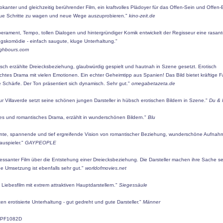
okanter und gleichzeitig berührender Film, ein kraftvolles Plädoyer für das Offen-Sein und Offen-
eue Schritte zu wagen und neue Wege auszuprobieren."
kino-zeit.de
perament, Tempo, tollen Dialogen und hintergründiger Komik entwickelt der Regisseur eine rasan
gskomödie - einfach saugute, kluge Unterhaltung."
ighbours.com
isch erzählte Dreiecksbeziehung, glaubwürdig gespielt und hautnah in Szene gesetzt. Erotisch
htes Drama mit vielen Emotionen. Ein echter Geheimtipp aus Spanien! Das Bild bietet kräftige 
e Schärfe. Der Ton präsentiert sich dynamisch. Sehr gut."
omegabetazeta.de
r Villaverde setzt seine schönen jungen Darsteller in hübsch erotischen Bildern in Szene."
Du & 
hes und romantisches Drama, erzählt in wunderschönen Bildern."
Blu
nte, spannende und tief ergreifende Vision von romantischer Beziehung, wunderschöne Aufna
auspieler."
GAYPEOPLE
ressanter Film über die Entstehung einer Dreiecksbeziehung. Die Darsteller machen ihre Sache se
e Umsetzung ist ebenfalls sehr gut."
worldofmovies.net
 Liebesfilm mit extrem attraktiven Hauptdarstellern."
Siegessäule
en erotisierte Unterhaltung - gut gedreht und gute Darsteller."
Männer
PF1082D