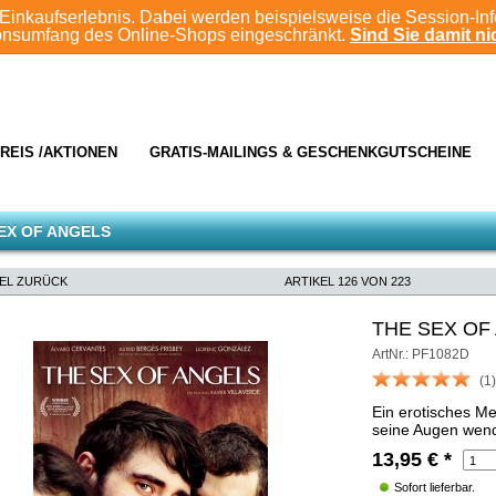
Einkaufserlebnis. Dabei werden beispielsweise die Session-In
ionsumfang des Online-Shops eingeschränkt.
Sind Sie damit nic
REIS /AKTIONEN
GRATIS-MAILINGS & GESCHENKGUTSCHEINE
EX OF ANGELS
KEL ZURÜCK
ARTIKEL 126 VON 223
THE SEX OF
ArtNr.: PF1082D
(1)
Ein erotisches M
seine Augen wen
13,95
€
*
Sofort lieferbar.