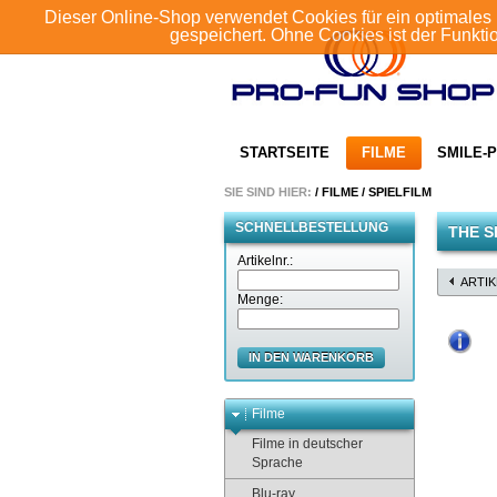
Dieser Online-Shop verwendet Cookies für ein optimales 
gespeichert. Ohne Cookies ist der Funkt
STARTSEITE
FILME
SMILE-P
SIE SIND HIER:
/
FILME
/
SPIELFILM
SCHNELLBESTELLUNG
THE S
Artikelnr.:
ARTI
Menge:
IN DEN WARENKORB
Filme
Filme in deutscher
Sprache
Blu-ray