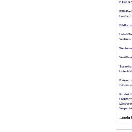
EAN/UPC
FSK-Frei
Laufzeit:
Bildform
Label/St
Vertrieb:
Werbemat
Veröffen
Sprache
Untertitel
Extras:
I
Bildern 
Produkt-
Farbform
Länderc
Verpack
...mehr 