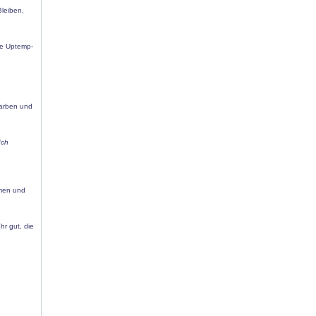
Bleiben,
te Uptemp-
Farben und
Ich
hmen und
hr gut, die