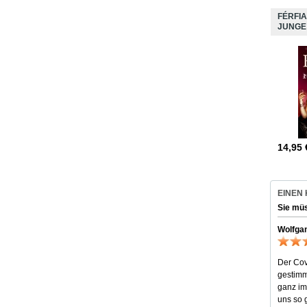
FÉRFIA
JUNGE
14,95
EINEN
Sie mü
Wolfga
Der Cov
gestimm
ganz im
uns so 