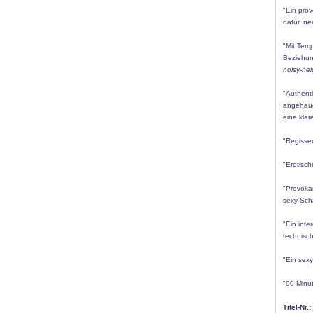
"Ein prov
dafür, n
"Mit Tem
Beziehun
noisy-ne
"Authent
angehauc
eine klar
"Regisseu
"Erotisc
"Provoka
sexy Sch
"Ein inte
technisch
"Ein sexy
"90 Minut
Titel-Nr.: