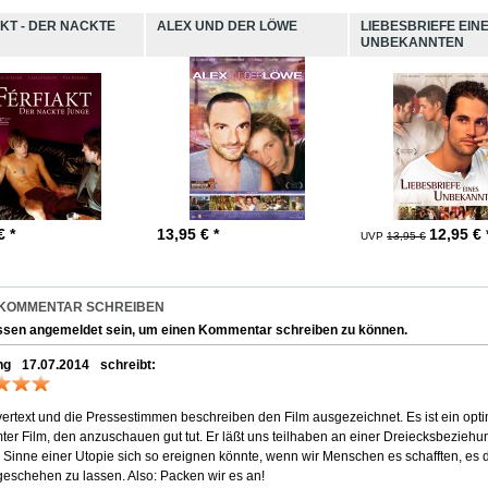
KT - DER NACKTE
ALEX UND DER LÖWE
LIEBESBRIEFE EIN
UNBEKANNTEN
€ *
13,95
€ *
12,95
€ 
UVP
13,95 €
 KOMMENTAR SCHREIBEN
ssen
angemeldet
sein, um einen Kommentar schreiben zu können.
ng
17.07.2014
schreibt:
ertext und die Pressestimmen beschreiben den Film ausgezeichnet. Es ist ein opti
ter Film, den anzuschauen gut tut. Er läßt uns teilhaben an einer Dreiecksbeziehun
 Sinne einer Utopie sich so ereignen könnte, wenn wir Menschen es schafften, es 
geschehen zu lassen. Also: Packen wir es an!