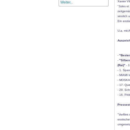
Xavier Vi
Weiter...
''Jules e
zeitgemäß
sinnlich 
Ein erot
U.a. mit 
Auszeich
-
"Bester
-
"Silber
(Rai)"
- 1
- 1. Span
- MIAMI In
- MOSKAU 
- 17. Que
- 29. Sc
- 16. Pin
Presses
"Verfilm
erotisch
umgesetz