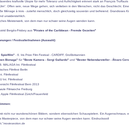
llaverdes kraftvolle Utopie für mehr Toleranz und Aufrichtigkeit erinnert stark an François Truffauts
t Jim''. Offen sein, neue Wege gehen, sich verlieben in den Menschen, nicht das Geschlecht. Eine
e Ménage à trois - zutiefst menschlich, doch gleichzeitig souverän und befreiend. Grandioses Kin
und unwiderstehlich.
isches Meisterwerk, von dem man nur schwer seine Augen wenden kann.
Astrid Bergès-Frisbey aus
''Pirates of the Caribbean - Fremde Gezeiten''
nungen / Festivalteilnahmen (Auswahl):
 Spielfilm"
- 6. Iris Prize Film Festival - CARDIFF, Großbritannien
nen Biznaga"
für
"Beste Kamera - Sergi Gallardo"
und
"Bester Nebendarsteller - Álvaro Cer
6. MALAGA Int. Filmfestival
isches Filmfest Berlin
t. Filmfestival
Int. Filmfestival
ersicht Filmfestival Bern 2013
hwule Filmwoche Freiburg
k Apple Filmfestival Zürich/Frauenfeld
timmen:
t mit nicht nur wunderschönen Bildern, sondern ebensolchen Schauspielern. Ein Augenschmaus, e
es Masterpiece, von dem man nur schwer seine Augen wenden kann. Eindrucksvoll
t."
moviesection.de