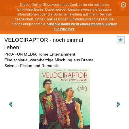
1
Dieser Online-Shop verwendet Cookies für ein optimales
Einkaufserlebnis. Dabei werden beispielsweise die Session-
Informationen oder die Spracheinstellung auf Ihrem Rechner
gespeichert. Ohne Cookies ist der Funktionsumfang des Online-
ZURÜCK
Shops eingeschränkt.
Sind Sie damit nicht einverstanden, klicken
Sie bitte hier.
VELOCIRAPTOR - noch einmal
lieben!
PRO-FUN MEDIA Home Entertainment
Eine schlaue, warmherzige Mischung aus Drama,
Science-Fiction und Romantik.