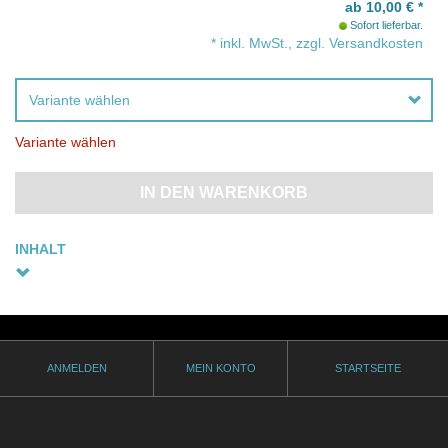
ab 10,00
€
*
Sofort lieferbar.
* inkl. MwSt., zzgl. Versandkosten
Variante wählen
Variante wählen
IN DEN WARENKORB
INHALT
Sie wollen jemandem eine Freude machen, haben aber nicht das
passende Geschenk?
Verschenken Sie doch einfach einen PRO-FUN MEDIA -
Gutschein.
Eine Überraschung die ankommt, denn in unserem Programm ist
ANMELDEN
MEIN KONTO
STARTSEITE
für jeden Geschmack etwas dabei.
Sie bestellen den Gutschein mit gewünschtem Wert und