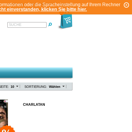
formationen oder die Spracheinstellung auf Ihrem Rechner
ANMELDEN
REGISTRIEREN
KONTO
ht einverstanden, klicken Sie bitte hier.
1
SUCHE
EITE:
10
SORTIERUNG:
Wählen
CHARLATAN