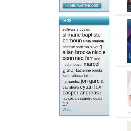
IN DEN WARENKORB
TAGS
sullivan le postec
slimane baptiste
berhoun
silvia brunelli
q
shamim sarif
ron oliver
allan brocka
nicole
conn
ned farr
matt
marcel
riddlehoover
gisler
katherine brooks
karim aïnouz
julián
jon garcia
hernández
eytan fox
gay shorts
casper andreas
c
jay cox
alessandro guida
17
Weiter...