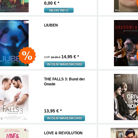
0,00
€ *
MEHR INFO
LIUBEN
14,95
€ *
UVP
16,99 €
IN DEN WARENKORB
THE FALLS 3: Bund der
Gnade
13,95
€ *
IN DEN WARENKORB
LOVE & REVOLUTION