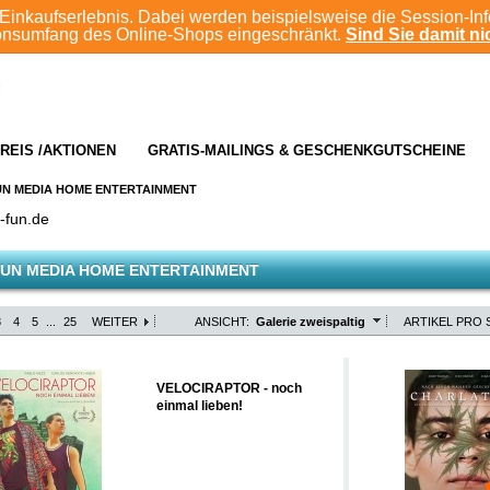
Einkaufserlebnis. Dabei werden beispielsweise die Session-In
ionsumfang des Online-Shops eingeschränkt.
Sind Sie damit nic
REIS /AKTIONEN
GRATIS-MAILINGS & GESCHENKGUTSCHEINE
UN MEDIA HOME ENTERTAINMENT
-fun.de
UN MEDIA HOME ENTERTAINMENT
3
4
5
...
25
WEITER
ANSICHT:
Galerie zweispaltig
ARTIKEL PRO S
VELOCIRAPTOR - noch
einmal lieben!