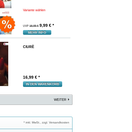
Variante wählen
9,99
€ *
UVP
16,95 €
MEHR INFO
CIURÈ
16,99
€ *
IN DEN WARENKORB
WEITER
* inkl. MwSt., zzgl. Versandkosten