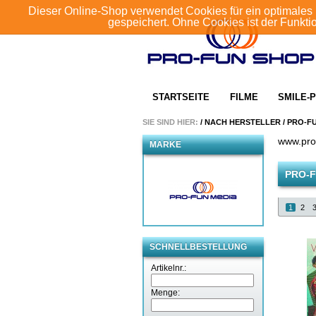
Dieser Online-Shop verwendet Cookies für ein optimales 
gespeichert. Ohne Cookies ist der Funkt
STARTSEITE
FILME
SMILE-P
SIE SIND HIER:
/
NACH HERSTELLER
/
PRO-F
www.pro
MARKE
PRO-F
1
2
SCHNELLBESTELLUNG
Artikelnr.:
Menge: