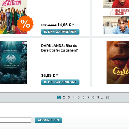
14,95
€ *
UVP
16,99 €
IN DEN WARENKORB
DARKLANDS: Bist du
bereit tiefer zu gehen?
16,99
€ *
IN DEN WARENKORB
1
2
3
4
5
6
7
8
9
...
25
ABONNIEREN