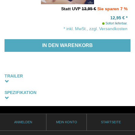
Statt UVP
13,95 €
Sie sparen 7 %
12,95
€
*
Sofort lieferbar.
* inkl. MwSt., zzgl. Versandkosten
IN DEN WARENKORB
TRAILER
SPEZIFIKATION
Sprachfassung
Spanisch, Englische Originalfassung - Untertitel: Deutsch,
Niederländisch, Englisch, partiell Spanisch (alle optional)
ANMELDEN
MEIN KONTO
STARTSEITE
Thematik
gay