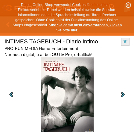
Dieser Online-Shop verwendet Cookies für ein optimales
Einkaufserlebnis. Dabei werden beispielsweise die Session-
Informationen oder die Spracheinstellung auf Ihrem Rechner
gespeichert. Ohne Cookies ist der Funktionsumfang des Online-
ZURÜCK
Shops eingeschränkt.
Sind Sie damit nicht einverstanden, klicken
Sie bitte hier.
INTIMES TAGEBUCH - Diario Intimo
PRO-FUN MEDIA Home Entertainment
Nur noch digital, u.a. bei OUTtv Pro, erhältlich!