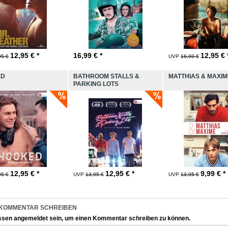
12,95
€ *
16,99
€ *
12,95
€ 
95 €
UVP
16,99 €
ED
BATHROOM STALLS &
MATTHIAS & MAXIM
PARKING LOTS
12,95
€ *
12,95
€ *
9,99
€ *
95 €
UVP
13,95 €
UVP
13,95 €
 KOMMENTAR SCHREIBEN
ssen
angemeldet
sein, um einen Kommentar schreiben zu können.