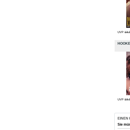
UVP
13,
HOOK
UVP
13,
EINEN
Sie mü