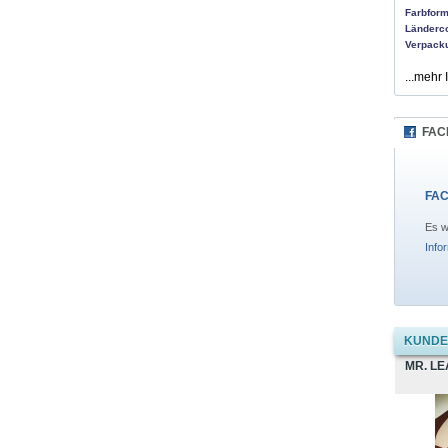
Farbform
Länderc
Verpack
...mehr 
FAC
FAC
Es w
Info
KUNDEN
MR. L