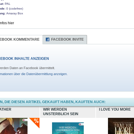
at:
PAL
ode:
0 (codefree)
ung:
Amaray Box
Infos hier
EBOOK KOMMENTARE
FACEBOOK INVITE
EBOOK INHALTE ANZEIGEN
erden Daten an Facebook übermittelt.
rmationen über die Datenübermittlung anzeigen.
, DIE DIESEN ARTIKEL GEKAUFT HABEN, KAUFTEN AUCH:
EATHER
WIR WERDEN
I LOVE YOU MORE
UNSTERBLICH SEIN