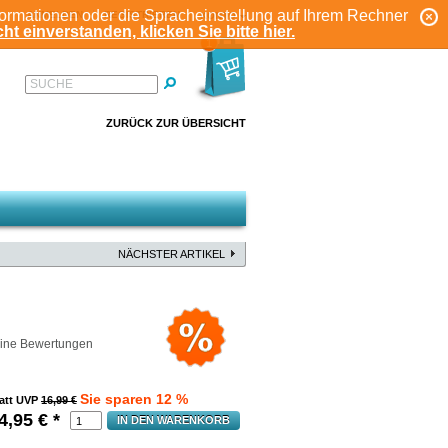
formationen oder die Spracheinstellung auf Ihrem Rechner
ANMELDEN
REGISTRIEREN
KONTO
ht einverstanden, klicken Sie bitte hier.
1
SUCHE
ZURÜCK ZUR ÜBERSICHT
NÄCHSTER ARTIKEL
ine Bewertungen
Sie sparen 12 %
att UVP
16,99 €
4,95
€
*
IN DEN WARENKORB