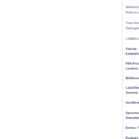
Während 
findet er
Trotz ihr
Geborgen
LIUBEN is
Titel-Nr.:
EAN/UPC
FSK-Frei
Laufzeit:
Bildform
Label/St
Vertrieb:
Veröffen
Sprache
Untertitel
Extras:
F
Produkt-