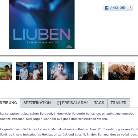
ANZEIGEN
?
REIBUNG
SPEZIFIKATION
[!]
PREISALARM!
TAGS
TRAILER
konservativen bulgarischen Bergdorf, in dem viele Vorurteile herrschen, entsteht eine intensive
manze zwischen zwei jungen Männern aus ganz unterschiedlichen Welten.
bt eigentlich ein glückliches Leben in Madrid mit seinem Partner Jose. Zur Beerdigung seines Gro
allerdings in sein bulgarisches Heimatdorf zurück und beschließt, den Sommer dort zu verbringen.