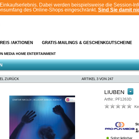
Einkaufserlebnis. Dabei werden beispielsweise die Session-In
ionsumfang des Online-Shops eingeschränkt.
Sind Sie damit nic
REIS /AKTIONEN
GRATIS-MAILINGS & GESCHENKGUTSCHEINE
UN MEDIA HOME ENTERTAINMENT
N
KEL ZURÜCK
ARTIKEL 3 VON 247
LIUBEN
ArtNr.: PF1263D
Ke
St
1
Sofort lieferbar.