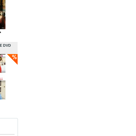
*
E DVD