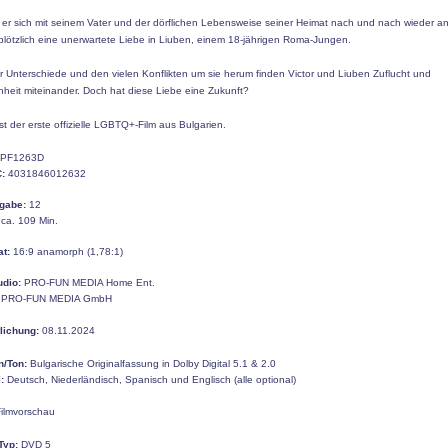
er sich mit seinem Vater und der dörflichen Lebensweise seiner Heimat nach und nach wieder an
 plötzlich eine unerwartete Liebe in Liuben, einem 18-jährigen Roma-Jungen.
er Unterschiede und den vielen Konflikten um sie herum finden Victor und Liuben Zuflucht und
heit miteinander. Doch hat diese Liebe eine Zukunft?
t der erste offizielle LGBTQ+-Film aus Bulgarien.
PF1263D
:
4031846012632
gabe:
12
ca. 109 Min.
at:
16:9 anamorph (1,78:1)
udio:
PRO-FUN MEDIA Home Ent.
PRO-FUN MEDIA GmbH
tlichung:
08.11.2024
n/Ton:
Bulgarische Originalfassung in Dolby Digital 5.1 & 2.0
:
Deutsch, Niederländisch, Spanisch und Englisch (alle optional)
ilmvorschau
Typ:
DVD 5