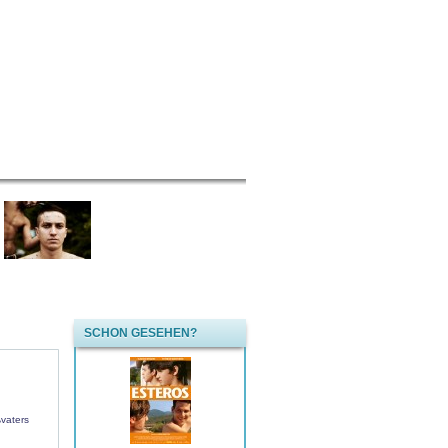
SCHON GESEHEN?
ßvaters