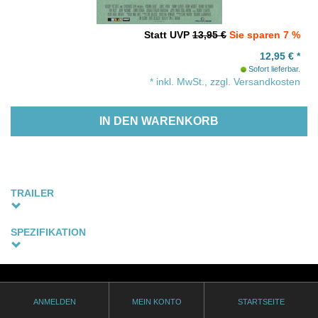
Statt UVP
13,95 €
Sie sparen 7 %
12,95
€
*
Sofort lieferbar.
* inkl. MwSt., zzgl. Versandkosten
IN DEN WARENKORB
TRAILER
SPEZIFIKATION
Sprachfassung
Englische Originalfassung - Untertitel: Deutsch (optional)
Thematik
ANMELDEN
MEIN KONTO
STARTSEITE
gay