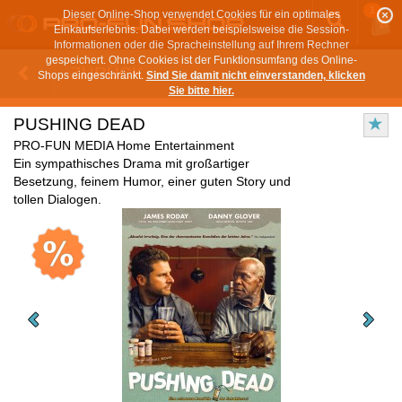
1
Dieser Online-Shop verwendet Cookies für ein optimales
Einkaufserlebnis. Dabei werden beispielsweise die Session-
Informationen oder die Spracheinstellung auf Ihrem Rechner
gespeichert. Ohne Cookies ist der Funktionsumfang des Online-
ZURÜCK
Shops eingeschränkt.
Sind Sie damit nicht einverstanden, klicken
Sie bitte hier.
PUSHING DEAD
PRO-FUN MEDIA Home Entertainment
Ein sympathisches Drama mit großartiger
Besetzung, feinem Humor, einer guten Story und
tollen Dialogen.