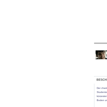
BESCH
Der char
Studenten
kürzester
Boden un