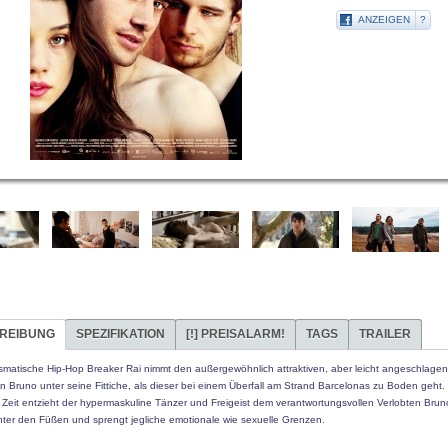
ANZEIGEN
?
REIBUNG
SPEZIFIKATION
[!]
PREISALARM!
TAGS
TRAILER
ismatische Hip-Hop Breaker Rai nimmt den außergewöhnlich attraktiven, aber leicht angeschlage
 Bruno unter seine Fittiche, als dieser bei einem Überfall am Strand Barcelonas zu Boden geht.
 Zeit entzieht der hypermaskuline Tänzer und Freigeist dem verantwortungsvollen Verlobten Bru
ter den Füßen und sprengt jegliche emotionale wie sexuelle Grenzen.