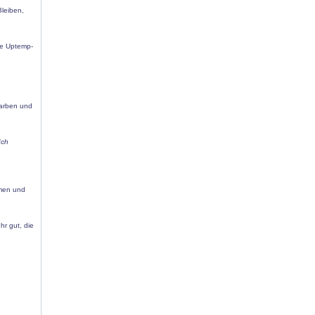
Bleiben,
te Uptemp-
Farben und
Ich
hmen und
hr gut, die