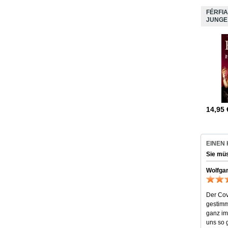
FÉRFIA
JUNGE
14,95
EINEN
Sie mü
Wolfga
Der Cov
gestimm
ganz im
uns so 