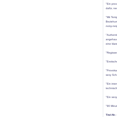
"Ein prov
dafür, n
"Mit Tem
Beziehun
noisy-ne
"Authent
angehauc
eine klar
"Regisseu
"Erotisc
"Provoka
sexy Sch
"Ein inte
technisch
"Ein sexy
"90 Minut
Titel-Nr.: