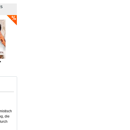
ES
*
mistisch
g, die
durch