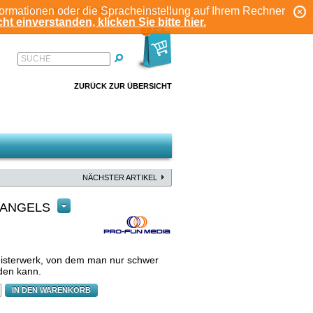
formationen oder die Spracheinstellung auf Ihrem Rechner
ANMELDEN
REGISTRIEREN
KONTO
ht einverstanden, klicken Sie bitte hier.
1
SUCHE
ZURÜCK ZUR ÜBERSICHT
NÄCHSTER ARTIKEL
 ANGELS
eisterwerk, von dem man nur schwer
den kann.
IN DEN WARENKORB