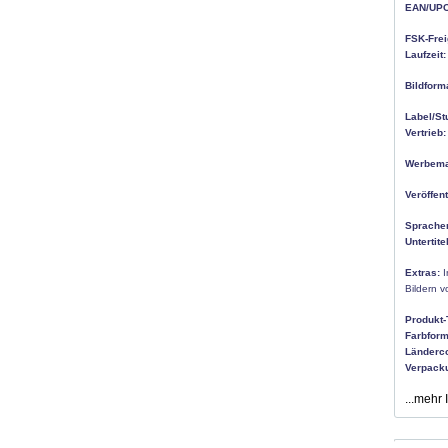
EAN/UPC
FSK-Frei
Laufzeit:
Bildform
Label/St
Vertrieb:
Werbemat
Veröffen
Sprache
Untertitel
Extras:
I
Bildern 
Produkt-
Farbform
Länderc
Verpack
...mehr 