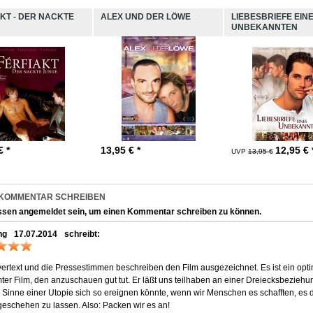
KT - DER NACKTE
ALEX UND DER LÖWE
LIEBESBRIEFE EIN
UNBEKANNTEN
€ *
13,95
€ *
12,95
€ 
UVP
13,95 €
 KOMMENTAR SCHREIBEN
ssen
angemeldet
sein, um einen Kommentar schreiben zu können.
ng
17.07.2014
schreibt:
ertext und die Pressestimmen beschreiben den Film ausgezeichnet. Es ist ein opti
ter Film, den anzuschauen gut tut. Er läßt uns teilhaben an einer Dreiecksbeziehun
 Sinne einer Utopie sich so ereignen könnte, wenn wir Menschen es schafften, es 
geschehen zu lassen. Also: Packen wir es an!