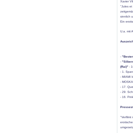
Xavier Vi
''Jules e
zeitgemäß
sinnlich 
Ein erot
U.a. mit 
Auszeich
-
"Bester
-
"Silber
(Rai)"
- 1
- 1. Span
- MIAMI In
- MOSKAU 
- 17. Que
- 29. Sc
- 16. Pin
Presses
"Verfilm
erotisch
umgesetz