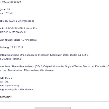
:
4031846010829
gabe:
16
ca. 102 Min.
at:
16:9 (2,35:1 Cinemascope)
udio:
PRO-FUN MEDIA Home Ent.
PRO-FUN MEDIA GmbH
erial/Marketing:
A1 Kinoplakat
tlichung:
14.12.2012
n/Ton:
Spanische Originalfassung (Kastilisch-Katalan) in Dolby Digital 5.1 & 2.0
:
Deutsch (optional)
nterviews / Hinter den Kulissen (OF), 2 Original Kinotrailer, Original Teaser, Deutscher Kinotrailer, G
von den Dreharbeiten, Filmvorschau, Wendecover
Typ:
DVD 9
at:
PAL
ode:
0 (codefree)
ung:
Amaray Box, Wendecover
Infos hier