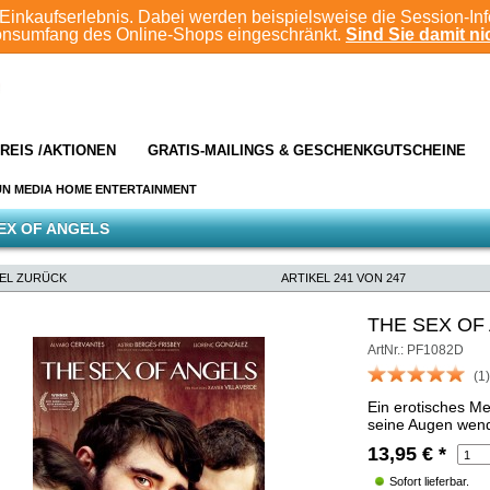
Einkaufserlebnis. Dabei werden beispielsweise die Session-In
ionsumfang des Online-Shops eingeschränkt.
Sind Sie damit nic
REIS /AKTIONEN
GRATIS-MAILINGS & GESCHENKGUTSCHEINE
UN MEDIA HOME ENTERTAINMENT
EX OF ANGELS
KEL ZURÜCK
ARTIKEL 241 VON 247
THE SEX OF
ArtNr.: PF1082D
(1)
Ein erotisches M
seine Augen wen
13,95
€
*
Sofort lieferbar.