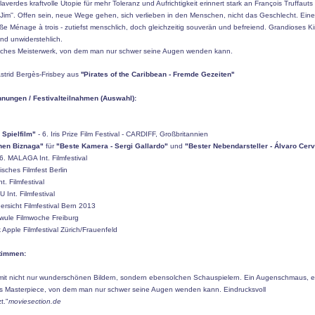
llaverdes kraftvolle Utopie für mehr Toleranz und Aufrichtigkeit erinnert stark an François Truffauts
t Jim''. Offen sein, neue Wege gehen, sich verlieben in den Menschen, nicht das Geschlecht. Eine
e Ménage à trois - zutiefst menschlich, doch gleichzeitig souverän und befreiend. Grandioses Kin
und unwiderstehlich.
isches Meisterwerk, von dem man nur schwer seine Augen wenden kann.
Astrid Bergès-Frisbey aus
''Pirates of the Caribbean - Fremde Gezeiten''
nungen / Festivalteilnahmen (Auswahl):
 Spielfilm"
- 6. Iris Prize Film Festival - CARDIFF, Großbritannien
nen Biznaga"
für
"Beste Kamera - Sergi Gallardo"
und
"Bester Nebendarsteller - Álvaro Cer
6. MALAGA Int. Filmfestival
isches Filmfest Berlin
t. Filmfestival
Int. Filmfestival
ersicht Filmfestival Bern 2013
hwule Filmwoche Freiburg
k Apple Filmfestival Zürich/Frauenfeld
timmen:
t mit nicht nur wunderschönen Bildern, sondern ebensolchen Schauspielern. Ein Augenschmaus, e
es Masterpiece, von dem man nur schwer seine Augen wenden kann. Eindrucksvoll
t."
moviesection.de