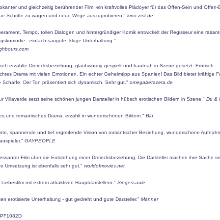
okanter und gleichzeitig berührender Film, ein kraftvolles Plädoyer für das Offen-Sein und Offen-
eue Schritte zu wagen und neue Wege auszuprobieren."
kino-zeit.de
perament, Tempo, tollen Dialogen und hintergründiger Komik entwickelt der Regisseur eine rasan
gskomödie - einfach saugute, kluge Unterhaltung."
ighbours.com
isch erzählte Dreiecksbeziehung, glaubwürdig gespielt und hautnah in Szene gesetzt. Erotisch
htes Drama mit vielen Emotionen. Ein echter Geheimtipp aus Spanien! Das Bild bietet kräftige 
e Schärfe. Der Ton präsentiert sich dynamisch. Sehr gut."
omegabetazeta.de
r Villaverde setzt seine schönen jungen Darsteller in hübsch erotischen Bildern in Szene."
Du & 
hes und romantisches Drama, erzählt in wunderschönen Bildern."
Blu
nte, spannende und tief ergreifende Vision von romantischer Beziehung, wunderschöne Aufna
auspieler."
GAYPEOPLE
ressanter Film über die Entstehung einer Dreiecksbeziehung. Die Darsteller machen ihre Sache se
e Umsetzung ist ebenfalls sehr gut."
worldofmovies.net
 Liebesfilm mit extrem attraktiven Hauptdarstellern."
Siegessäule
en erotisierte Unterhaltung - gut gedreht und gute Darsteller."
Männer
PF1082D