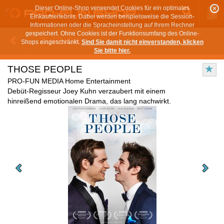
Dieser Online-Shop verwendet Cookies für ein optimales
Einkaufserlebnis. Dabei werden beispielsweise die Session-
Informationen oder die Spracheinstellung auf Ihrem Rechner
gespeichert. Ohne Cookies ist der Funktionsumfang des Online-
ZURÜCK
Shops eingeschränkt.
Sind Sie damit nicht einverstanden, klicken
Sie bitte hier.
THOSE PEOPLE
PRO-FUN MEDIA Home Entertainment
Debüt-Regisseur Joey Kuhn verzaubert mit einem
hinreißend emotionalen Drama, das lang nachwirkt.