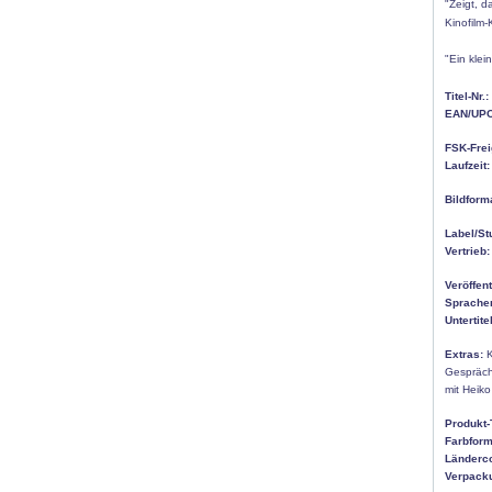
"Zeigt, d
Kinofilm
"Ein kle
Titel-Nr.:
EAN/UPC
FSK-Frei
Laufzeit:
Bildform
Label/St
Vertrieb:
Veröffen
Sprache
Untertitel
Extras:
K
Gespräch 
mit Heiko
Produkt-
Farbform
Länderc
Verpack