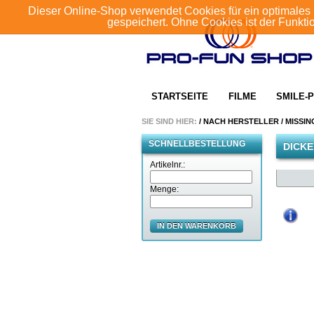
Dieser Online-Shop verwendet Cookies für ein optimales 
gespeichert. Ohne Cookies ist der Funkt
STARTSEITE
FILME
SMILE-P
SIE SIND HIER:
/
NACH HERSTELLER
/
MISSIN
SCHNELLBESTELLUNG
DICK
Artikelnr.:
Menge:
IN DEN WARENKORB