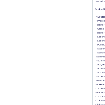
durcheina
Festival
-
"Deutsc
- "Preis 
- "Bester
- "Grand 
- "Bester
- "Loben
- "Loben
- "Publi
- "Studen
- "Spirit
- Nominie
- 45. Int
- 23. Que
- 33. Fil
- 22. Cin
- 41. Se
- Filmku
- FISH-Fe
- 17. Bie
- ROOFTO
- 19. Chi
- 7. Inte
- Schlos