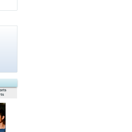
orts
rts