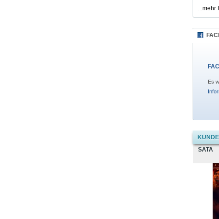
...mehr 
FAC
FAC
Es w
Info
KUNDEN
SATA