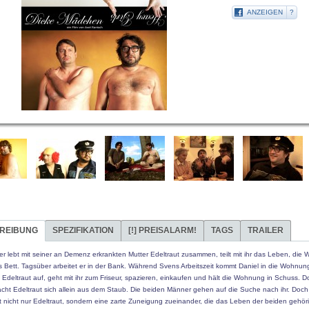
ANZEIGEN
?
REIBUNG
SPEZIFIKATION
[!]
PREISALARM!
TAGS
TRAILER
er lebt mit seiner an Demenz erkrankten Mutter Edeltraut zusammen, teilt mit ihr das Leben, die
s Bett. Tagsüber arbeitet er in der Bank. Während Svens Arbeitszeit kommt Daniel in die Wohnun
 Edeltraut auf, geht mit ihr zum Friseur, spazieren, einkaufen und hält die Wohnung in Schuss. D
cht Edeltraut sich allein aus dem Staub. Die beiden Männer gehen auf die Suche nach ihr. Doch
st nicht nur Edeltraut, sondern eine zarte Zuneigung zueinander, die das Leben der beiden gehör