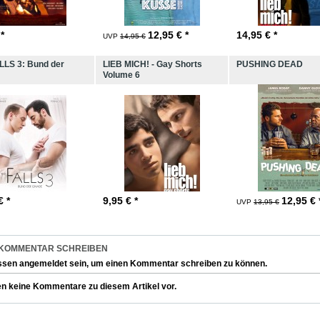
 *
12,95
€ *
14,95
€ *
UVP
14,95 €
LLS 3: Bund der
LIEB MICH! - Gay Shorts
PUSHING DEAD
Volume 6
€ *
9,95
€ *
12,95
€ 
UVP
13,95 €
 KOMMENTAR SCHREIBEN
ssen
angemeldet
sein, um einen Kommentar schreiben zu können.
en keine Kommentare zu diesem Artikel vor.