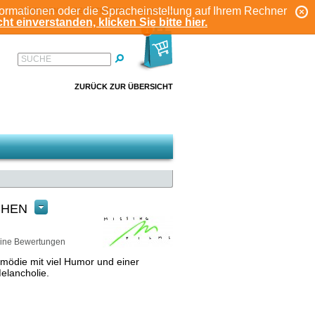
formationen oder die Spracheinstellung auf Ihrem Rechner
ANMELDEN
REGISTRIEREN
KONTO
ht einverstanden, klicken Sie bitte hier.
1
SUCHE
ZURÜCK ZUR ÜBERSICHT
CHEN
ine Bewertungen
omödie mit viel Humor und einer
elancholie.