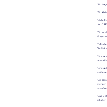
"Ein bege
"Ein kle
"Vielschi
Herz."
BI
"Ein zau
Kinojahre
"Erfrisc
Filmhisto
"Eine an
ungewöhn
"Eine gut
sprühend
"Die Ges
Grenzen d
neighbou
"Das Gefü
schaffen 