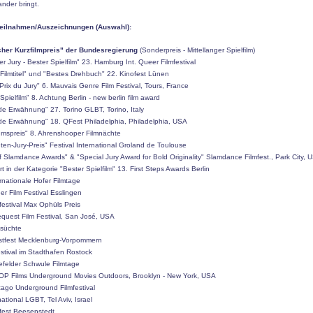
nder bringt.
teilnahmen/Auszeichnungen (Auswahl):
her Kurzfilmpreis" der Bundesregierung
(Sonderpreis - Mittellanger Spielfilm)
der Jury - Bester Spielfilm" 23. Hamburg Int. Queer Filmfestival
 Filmtitel" und "Bestes Drehbuch" 22. Kinofest Lünen
Prix du Jury" 6. Mauvais Genre Film Festival, Tours, France
 Spielfilm" 8. Achtung Berlin - new berlin film award
de Erwähnung" 27. Torino GLBT, Torino, Italy
de Erwähnung" 18. QFest Philadelphia, Philadelphia, USA
kumspreis" 8. Ahrenshooper Filmnächte
ten-Jury-Preis" Festival International Groland de Toulouse
 of Slamdance Awards" & "Special Jury Award for Bold Originality" Slamdance Filmfest., Park City, 
rt in der Kategorie "Bester Spielfilm" 13. First Steps Awards Berlin
ernationale Hofer Filmtage
er Film Festival Esslingen
mfestival Max Ophüls Preis
equest Film Festival, San José, USA
hsüchte
nstfest Mecklenburg-Vorpommern
stival im Stadthafen Rostock
lefelder Schwule Filmtage
P Films Underground Movies Outdoors, Brooklyn - New York, USA
cago Underground Filmfestival
rnational LGBT, Tel Aviv, Israel
sfest Beesenstedt