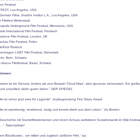
ion Festival
TFEST, Los Angelos, USA
 German Films, Goethe Institut L.A., Los Angeles, USA
r Filmfest Weiterstadt
eapolis Underground Film Festival, Minnesota, USA
sinki International Film Festival, Finnland
ndance Film Festival, London, UK
schau Film Festival, Polen
ilmFest Rostock
penhagen LGBT Film Festival, Dänemark
cht, Bern, Schweiz
ir-obscur Filmfestival, Basel, Schweiz
timmen:
amm ist ein Genuss. Anders als zum Beispiel 'Cloud Atlas', aber genauso sehenswert. Ein große
 und unendlich vielen guten Ideen."
DER SPIEGEL
ilm ist schon jetzt eine Art Legende"
Jurybegründung First Steps Award
ilm ist warmherzig, verstörend, mutig und kommt direkt aus dem Leben."
Iris Berben
e Geschichte mit Stummfilmelementen und einem Schuss zartbitterer Sozialromantik im Stile Andre
..."
Tagesspiegel
m Blockbuster... ein wilder und zugleich zärtlicher Film."
taz