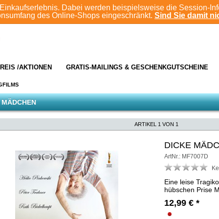
Einkaufserlebnis. Dabei werden beispielsweise die Session-In
ionsumfang des Online-Shops eingeschränkt.
Sind Sie damit nic
REIS /AKTIONEN
GRATIS-MAILINGS & GESCHENKGUTSCHEINE
GFILMS
E MÄDCHEN
ARTIKEL 1 VON 1
DICKE MÄD
ArtNr.: MF7007D
Ke
Eine leise Tragik
hübschen Prise M
12,99
€
*