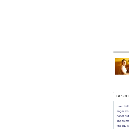
BESCH
Sven Ritt
sogar da
passt auf
Tages ma
finden, i