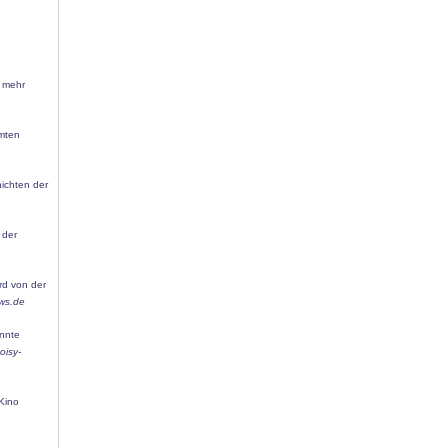
h mehr
amten
ichten der
 der
rd von der
ws.de
annte
oisy-
 Kino