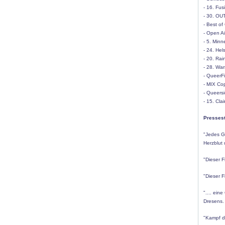
- 16. Fus
- 30. OU
- Best of
- Open Ai
- 5. Minn
- 24. Hel
- 20. Rai
- 28. War
- QueerF
- MIX Co
- Queersi
- 15. Cla
Presses
"Jedes Gr
Herzblut
"Dieser F
"Dieser F
".... ein
Dresens. 
"Kampf de