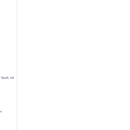
r Spaß, mit
as