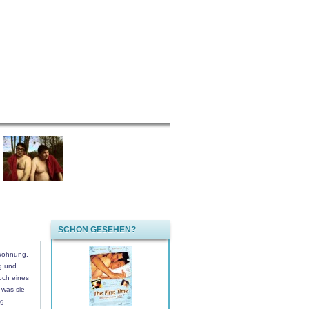
SCHON GESEHEN?
 Wohnung,
g und
och eines
 was sie
ig