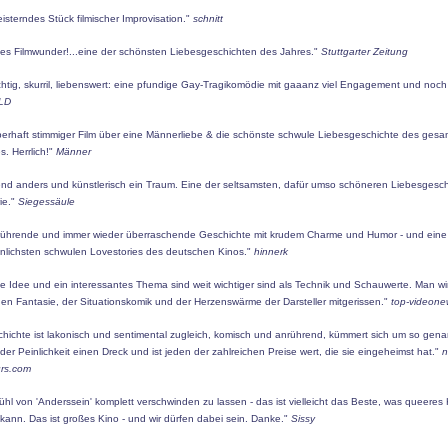
isterndes Stück filmischer Improvisation."
schnitt
ines Filmwunder!...eine der schönsten Liebesgeschichten des Jahres."
Stuttgarter Zeitung
chtig, skurril, liebenswert: eine pfundige Gay-Tragikomödie mit gaaanz viel Engagement und noc
LD
berhaft stimmiger Film über eine Männerliebe & die schönste schwule Liebesgeschichte des ges
s. Herrlich!"
Männer
hend anders und künstlerisch ein Traum. Eine der seltsamsten, dafür umso schöneren Liebesgesch
rie."
Siegessäule
rührende und immer wieder überraschende Geschichte mit krudem Charme und Humor - und eine
lichsten schwulen Lovestories des deutschen Kinos."
hinnerk
e Idee und ein interessantes Thema sind weit wichtiger sind als Technik und Schauwerte. Man wi
en Fantasie, der Situationskomik und der Herzenswärme der Darsteller mitgerissen."
top-videone
chichte ist lakonisch und sentimental zugleich, komisch und anrührend, kümmert sich um so gen
er Peinlichkeit einen Dreck und ist jeden der zahlreichen Preise wert, die sie eingeheimst hat."
n
rs.com
hl von 'Anderssein' komplett verschwinden zu lassen - das ist vielleicht das Beste, was queeres
kann. Das ist großes Kino - und wir dürfen dabei sein. Danke."
Sissy