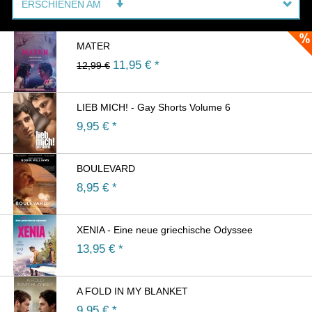
ERSCHIENEN AM
MATER
11,95
€ *
12,99 €
LIEB MICH! - Gay Shorts Volume 6
9,95
€ *
BOULEVARD
8,95
€ *
XENIA - Eine neue griechische Odyssee
13,95
€ *
A FOLD IN MY BLANKET
9,95
€ *