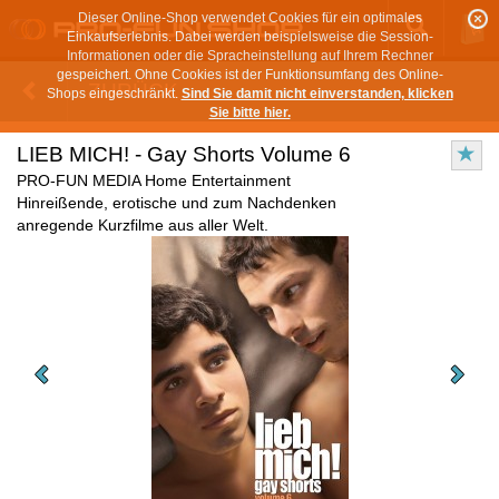
Dieser Online-Shop verwendet Cookies für ein optimales
Einkaufserlebnis. Dabei werden beispielsweise die Session-
Informationen oder die Spracheinstellung auf Ihrem Rechner
gespeichert. Ohne Cookies ist der Funktionsumfang des Online-
ZURÜCK
Shops eingeschränkt.
Sind Sie damit nicht einverstanden, klicken
Sie bitte hier.
LIEB MICH! - Gay Shorts Volume 6
PRO-FUN MEDIA Home Entertainment
Hinreißende, erotische und zum Nachdenken
anregende Kurzfilme aus aller Welt.