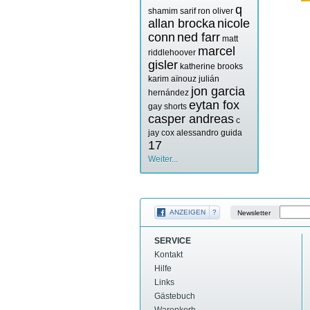
q
shamim sarif
ron oliver
allan brocka
nicole
conn
ned farr
matt
marcel
riddlehoover
gisler
katherine brooks
karim aïnouz
julián
jon garcia
hernández
eytan fox
gay shorts
casper andreas
c
jay cox
alessandro guida
17
Weiter...
ANZEIGEN
?
Newsletter
SERVICE
Kontakt
Hilfe
Links
Gästebuch