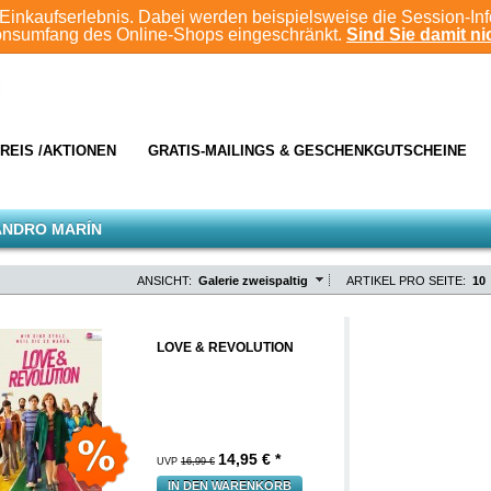
Einkaufserlebnis. Dabei werden beispielsweise die Session-In
ionsumfang des Online-Shops eingeschränkt.
Sind Sie damit nic
REIS /AKTIONEN
GRATIS-MAILINGS & GESCHENKGUTSCHEINE
ANDRO MARÍN
ANSICHT:
Galerie zweispaltig
ARTIKEL PRO SEITE:
10
LOVE & REVOLUTION
14,95
€ *
UVP
16,99 €
IN DEN WARENKORB