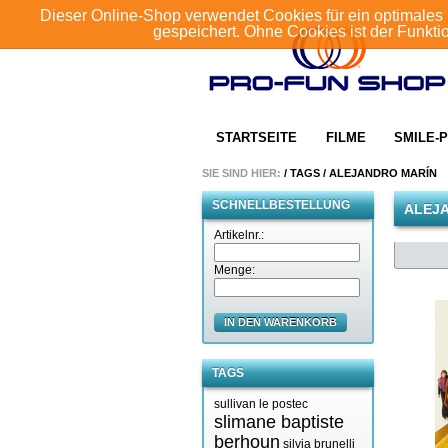
Dieser Online-Shop verwendet Cookies für ein optimales 
gespeichert. Ohne Cookies ist der Funkt
STARTSEITE
FILME
SMILE-P
SIE SIND HIER:
/
TAGS
/
ALEJANDRO MARÍN
SCHNELLBESTELLUNG
ALEJ
Artikelnr.:
Menge:
IN DEN WARENKORB
TAGS
sullivan le postec
slimane baptiste
berhoun
silvia brunelli