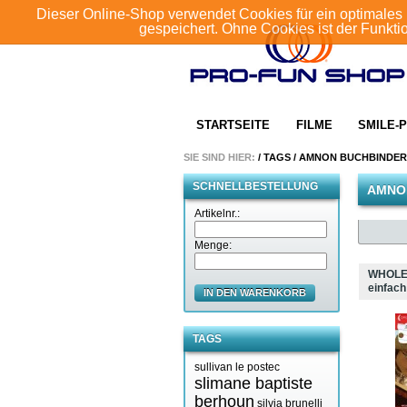
Dieser Online-Shop verwendet Cookies für ein optimales 
gespeichert. Ohne Cookies ist der Funkt
STARTSEITE
FILME
SMILE-P
SIE SIND HIER:
/
TAGS
/
AMNON BUCHBINDER
SCHNELLBESTELLUNG
AMNO
Artikelnr.:
Menge:
WHOLE
einfach
IN DEN WARENKORB
TAGS
sullivan le postec
slimane baptiste
berhoun
silvia brunelli