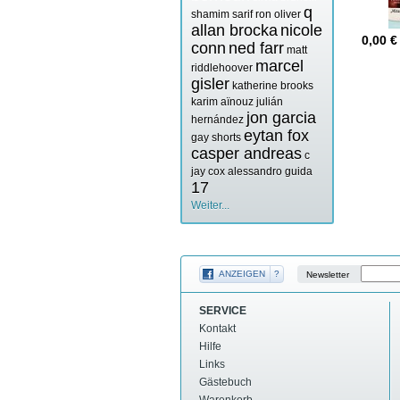
q
shamim sarif
ron oliver
allan brocka
nicole
0,00
€
conn
ned farr
matt
marcel
riddlehoover
gisler
katherine brooks
karim aïnouz
julián
jon garcia
hernández
eytan fox
gay shorts
casper andreas
c
jay cox
alessandro guida
17
Weiter...
ANZEIGEN
?
Newsletter
SERVICE
Kontakt
Hilfe
Links
Gästebuch