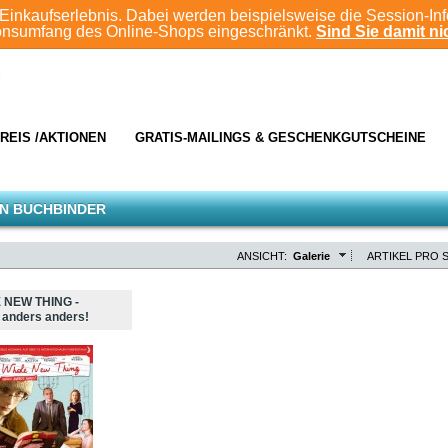
Einkaufserlebnis. Dabei werden beispielsweise die Session-In
ionsumfang des Online-Shops eingeschränkt.
Sind Sie damit nic
REIS /AKTIONEN
GRATIS-MAILINGS & GESCHENKGUTSCHEINE
N BUCHBINDER
ANSICHT:
Galerie
ARTIKEL PRO S
 NEW THING -
 anders anders!