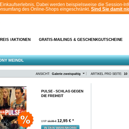
Einkaufserlebnis. Dabei werden beispielsweise die Session-In
ionsumfang des Online-Shops eingeschränkt.
Sind Sie damit nic
REIS /AKTIONEN
GRATIS-MAILINGS & GESCHENKGUTSCHEINE
ONY MEINDL
ANSICHT:
Galerie zweispaltig
ARTIKEL PRO SEITE:
10
PULSE - SCHLAG GEGEN
DIE FREIHEIT
12,95
€ *
UVP
13,95 €
IN DEN WARENKORB