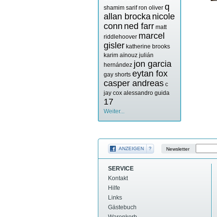
q
shamim sarif
ron oliver
allan brocka
nicole
conn
ned farr
matt
marcel
riddlehoover
gisler
katherine brooks
karim aïnouz
julián
jon garcia
hernández
eytan fox
gay shorts
casper andreas
c
jay cox
alessandro guida
17
Weiter...
ANZEIGEN
?
Newsletter
SERVICE
Kontakt
Hilfe
Links
Gästebuch