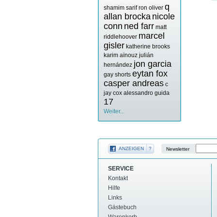
q
shamim sarif
ron oliver
allan brocka
nicole
conn
ned farr
matt
marcel
riddlehoover
gisler
katherine brooks
karim aïnouz
julián
jon garcia
hernández
eytan fox
gay shorts
casper andreas
c
jay cox
alessandro guida
17
Weiter...
ANZEIGEN
?
Newsletter
SERVICE
Kontakt
Hilfe
Links
Gästebuch