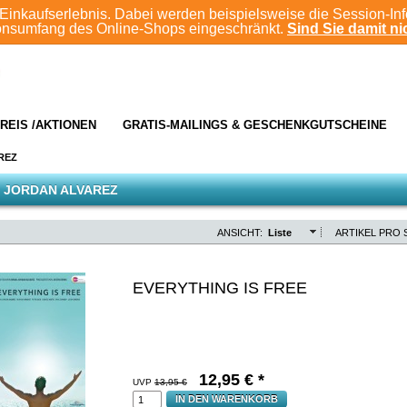
Einkaufserlebnis. Dabei werden beispielsweise die Session-In
ionsumfang des Online-Shops eingeschränkt.
Sind Sie damit nic
REIS /AKTIONEN
GRATIS-MAILINGS & GESCHENKGUTSCHEINE
REZ
 JORDAN ALVAREZ
ANSICHT:
Liste
ARTIKEL PRO S
EVERYTHING IS FREE
12,95
€ *
UVP
13,95 €
IN DEN WARENKORB