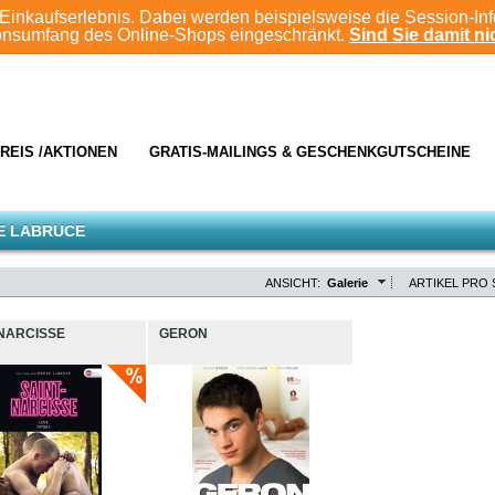
Einkaufserlebnis. Dabei werden beispielsweise die Session-In
ionsumfang des Online-Shops eingeschränkt.
Sind Sie damit nic
REIS /AKTIONEN
GRATIS-MAILINGS & GESCHENKGUTSCHEINE
E LABRUCE
ANSICHT:
Galerie
ARTIKEL PRO 
-NARCISSE
GERON