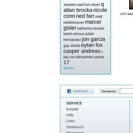
q
shamim sarif
ron oliver
allan brocka
nicole
UVP
14,
conn
ned farr
matt
marcel
riddlehoover
gisler
katherine brooks
karim aïnouz
julián
jon garcia
hernández
eytan fox
gay shorts
casper andreas
c
jay cox
alessandro guida
17
Weiter...
ANZEIGEN
?
Newsletter
SERVICE
Kontakt
Hilfe
Links
Gästebuch