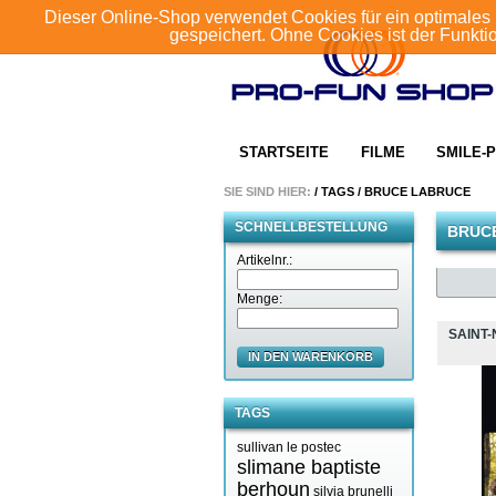
Dieser Online-Shop verwendet Cookies für ein optimales 
gespeichert. Ohne Cookies ist der Funkt
STARTSEITE
FILME
SMILE-P
SIE SIND HIER:
/
TAGS
/
BRUCE LABRUCE
SCHNELLBESTELLUNG
BRUC
Artikelnr.:
Menge:
SAINT
IN DEN WARENKORB
TAGS
sullivan le postec
slimane baptiste
berhoun
silvia brunelli