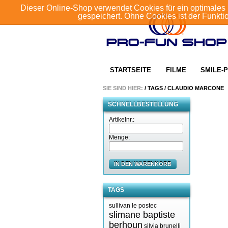
Dieser Online-Shop verwendet Cookies für ein optimales 
gespeichert. Ohne Cookies ist der Funkt
STARTSEITE
FILME
SMILE-P
SIE SIND HIER:
/
TAGS
/
CLAUDIO MARCONE
SCHNELLBESTELLUNG
Artikelnr.:
Menge:
IN DEN WARENKORB
TAGS
sullivan le postec
slimane baptiste
berhoun
silvia brunelli