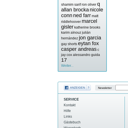
q
shamim sarif
ron oliver
allan brocka
nicole
conn
ned farr
matt
marcel
riddlehoover
gisler
katherine brooks
karim aïnouz
julián
jon garcia
hernández
eytan fox
gay shorts
casper andreas
c
jay cox
alessandro guida
17
Weiter...
ANZEIGEN
?
Newsletter
SERVICE
Kontakt
Hilfe
Links
Gästebuch