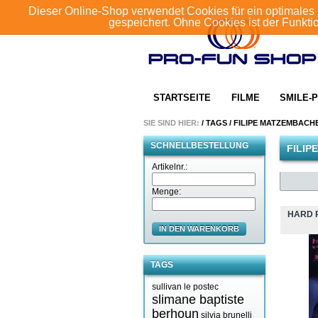
Dieser Online-Shop verwendet Cookies für ein optimales 
gespeichert. Ohne Cookies ist der Funkt
STARTSEITE
FILME
SMILE-P
SIE SIND HIER:
/
TAGS
/
FILIPE MATZEMBACH
SCHNELLBESTELLUNG
FILIP
Artikelnr.:
Menge:
HARD 
IN DEN WARENKORB
TAGS
sullivan le postec
slimane baptiste
berhoun
silvia brunelli