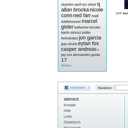
q
shamim sarif
ron oliver
allan brocka
nicole
UVP
13,
conn
ned farr
matt
marcel
riddlehoover
gisler
katherine brooks
karim aïnouz
julián
jon garcia
hernández
eytan fox
gay shorts
casper andreas
c
jay cox
alessandro guida
17
Weiter...
ANZEIGEN
?
Newsletter
SERVICE
Kontakt
Hilfe
Links
Gästebuch