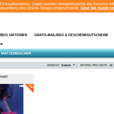
Einkaufserlebnis. Dabei werden beispielsweise die Session-In
ionsumfang des Online-Shops eingeschränkt.
Sind Sie damit nic
REIS /AKTIONEN
GRATIS-MAILINGS & GESCHENKGUTSCHEINE
ER
E MATZEMBACHER
ANSICHT:
Galerie
ARTIKEL PRO SEITE:
12
PAINT