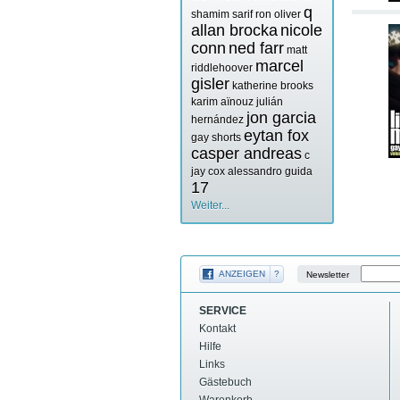
q
shamim sarif
ron oliver
allan brocka
nicole
conn
ned farr
matt
marcel
riddlehoover
gisler
katherine brooks
karim aïnouz
julián
jon garcia
hernández
eytan fox
gay shorts
casper andreas
c
jay cox
alessandro guida
17
Weiter...
ANZEIGEN
?
Newsletter
SERVICE
Kontakt
Hilfe
Links
Gästebuch