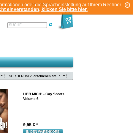
formationen oder die Spracheinstellung auf Ihrem Rechner
ANMELDEN
REGISTRIEREN
KONTO
ht einverstanden, klicken Sie bitte hier.
SUCHE
SORTIERUNG:
erschienen am
LIEB MICH! - Gay Shorts
Volume 6
9,95
€ *
IN DEN WARENKORB