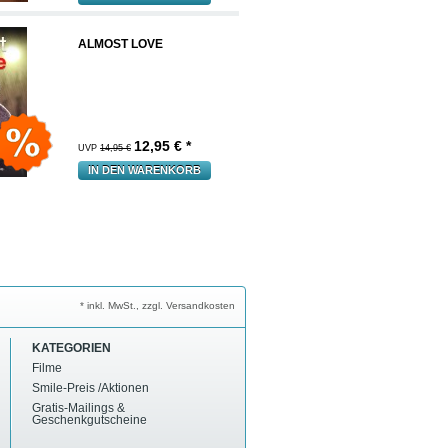
ALMOST LOVE
12,95
€ *
UVP
14,95 €
IN DEN WARENKORB
* inkl. MwSt., zzgl. Versandkosten
KATEGORIEN
Filme
Smile-Preis /Aktionen
Gratis-Mailings &
Geschenkgutscheine