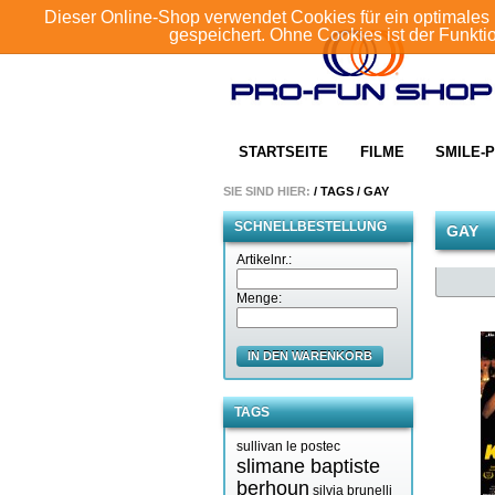
Dieser Online-Shop verwendet Cookies für ein optimales 
gespeichert. Ohne Cookies ist der Funkt
STARTSEITE
FILME
SMILE-P
SIE SIND HIER:
/
TAGS
/
GAY
SCHNELLBESTELLUNG
GAY
Artikelnr.:
Menge:
IN DEN WARENKORB
TAGS
sullivan le postec
slimane baptiste
berhoun
silvia brunelli