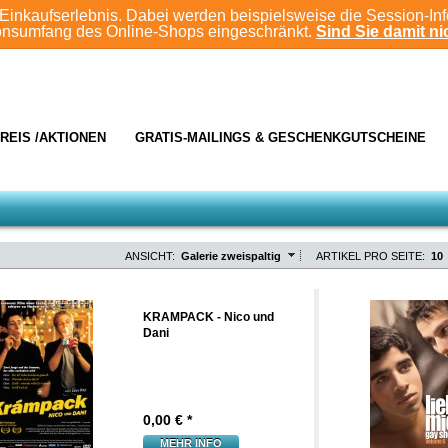
Einkaufserlebnis. Dabei werden beispielsweise die Session-In
ionsumfang des Online-Shops eingeschränkt.
Sind Sie damit nic
REIS /AKTIONEN
GRATIS-MAILINGS & GESCHENKGUTSCHEINE
ANSICHT:
Galerie zweispaltig
ARTIKEL PRO SEITE:
10
KRAMPACK - Nico und
Dani
0,00
€ *
MEHR INFO