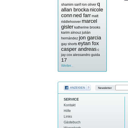
q
shamim sarif
ron oliver
allan brocka
nicole
conn
ned farr
matt
marcel
riddlehoover
gisler
katherine brooks
karim aïnouz
julián
jon garcia
hernández
eytan fox
gay shorts
casper andreas
c
jay cox
alessandro guida
17
Weiter...
ANZEIGEN
?
Newsletter
SERVICE
Kontakt
Hilfe
Links
Gästebuch