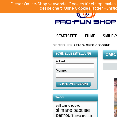
Dieser Online-Shop verwendet Cookies für ein optimales 
gespeichert. Ohne Cookies ist der Funkt
STARTSEITE
FILME
SMILE-P
SIE SIND HIER:
/
TAGS
/
GREG OSBORNE
SCHNELLBESTELLUNG
GREG
Artikelnr.:
Menge:
IN DEN WARENKORB
TAGS
sullivan le postec
slimane baptiste
berhoun
silvia brunelli