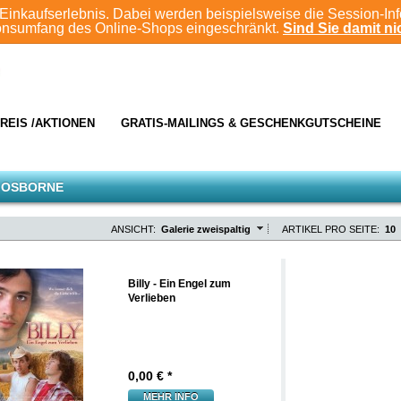
Einkaufserlebnis. Dabei werden beispielsweise die Session-In
ionsumfang des Online-Shops eingeschränkt.
Sind Sie damit nic
REIS /AKTIONEN
GRATIS-MAILINGS & GESCHENKGUTSCHEINE
 OSBORNE
ANSICHT:
Galerie zweispaltig
ARTIKEL PRO SEITE:
10
Billy - Ein Engel zum
Verlieben
0,00
€ *
MEHR INFO