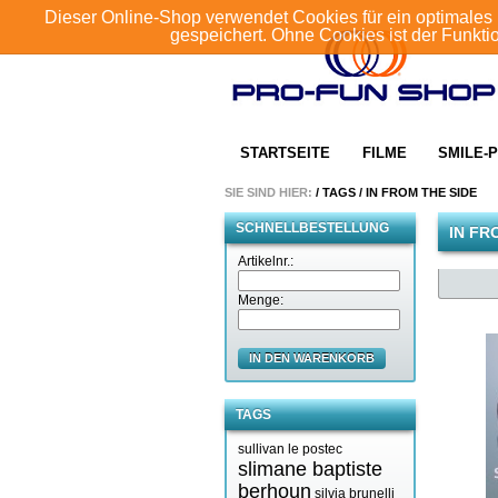
Dieser Online-Shop verwendet Cookies für ein optimales 
gespeichert. Ohne Cookies ist der Funkt
STARTSEITE
FILME
SMILE-P
SIE SIND HIER:
/
TAGS
/
IN FROM THE SIDE
SCHNELLBESTELLUNG
IN FR
Artikelnr.:
Menge:
IN DEN WARENKORB
TAGS
sullivan le postec
slimane baptiste
berhoun
silvia brunelli