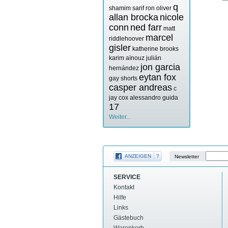
q
shamim sarif
ron oliver
allan brocka
nicole
conn
ned farr
matt
marcel
riddlehoover
gisler
katherine brooks
karim aïnouz
julián
jon garcia
hernández
eytan fox
gay shorts
casper andreas
c
jay cox
alessandro guida
17
Weiter...
ANZEIGEN
?
Newsletter
SERVICE
Kontakt
Hilfe
Links
Gästebuch