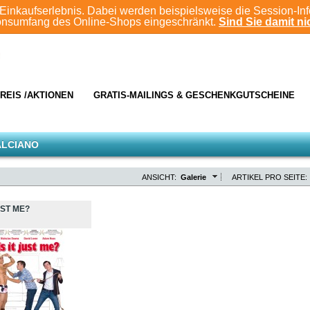
Einkaufserlebnis. Dabei werden beispielsweise die Session-In
ionsumfang des Online-Shops eingeschränkt.
Sind Sie damit nic
REIS /AKTIONEN
GRATIS-MAILINGS & GESCHENKGUTSCHEINE
ALCIANO
ANSICHT:
Galerie
ARTIKEL PRO SEITE:
UST ME?