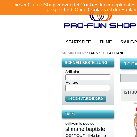
Dieser Online-Shop verwendet Cookies für ein optimales 
gespeichert. Ohne Cookies ist der Funkt
STARTSEITE
FILME
SMILE-P
SIE SIND HIER:
/
TAGS
/
J C CALCIANO
SCHNELLBESTELLUNG
J C C
Artikelnr.:
Menge:
IS IT J
IN DEN WARENKORB
TAGS
sullivan le postec
slimane baptiste
berhoun
silvia brunelli