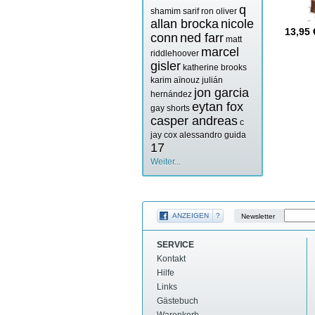
q
shamim sarif
ron oliver
allan brocka
nicole
13,95
conn
ned farr
matt
marcel
riddlehoover
gisler
katherine brooks
karim aïnouz
julián
jon garcia
hernández
eytan fox
gay shorts
casper andreas
c
jay cox
alessandro guida
17
Weiter...
ANZEIGEN
?
Newsletter
SERVICE
Kontakt
Hilfe
Links
Gästebuch