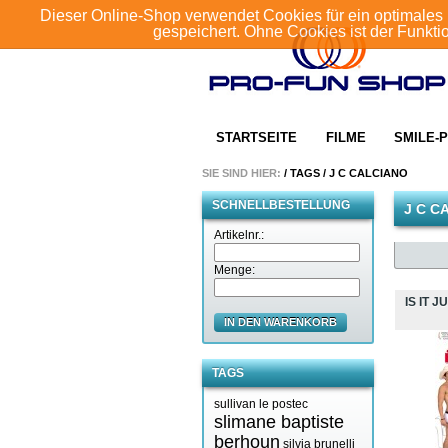
Dieser Online-Shop verwendet Cookies für ein optimales 
gespeichert. Ohne Cookies ist der Funkt
STARTSEITE
FILME
SMILE-P
SIE SIND HIER:
/
TAGS
/
J C CALCIANO
SCHNELLBESTELLUNG
J C C
Artikelnr.:
Menge:
IS IT J
IN DEN WARENKORB
TAGS
sullivan le postec
slimane baptiste
berhoun
silvia brunelli