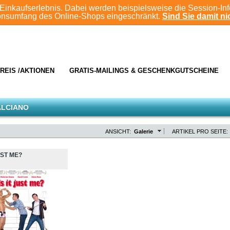
Einkaufserlebnis. Dabei werden beispielsweise die Session-In
ionsumfang des Online-Shops eingeschränkt.
Sind Sie damit nic
REIS /AKTIONEN
GRATIS-MAILINGS & GESCHENKGUTSCHEINE
ALCIANO
ANSICHT:
Galerie
ARTIKEL PRO SEITE:
UST ME?