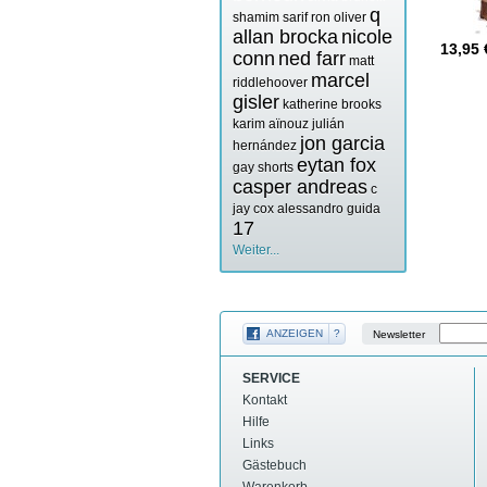
q
shamim sarif
ron oliver
allan brocka
nicole
13,95
conn
ned farr
matt
marcel
riddlehoover
gisler
katherine brooks
karim aïnouz
julián
jon garcia
hernández
eytan fox
gay shorts
casper andreas
c
jay cox
alessandro guida
17
Weiter...
ANZEIGEN
?
Newsletter
SERVICE
Kontakt
Hilfe
Links
Gästebuch