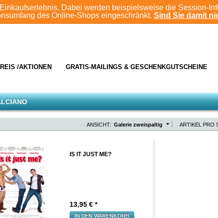
Einkaufserlebnis. Dabei werden beispielsweise die Session-In
ionsumfang des Online-Shops eingeschränkt.
Sind Sie damit nic
REIS /AKTIONEN
GRATIS-MAILINGS & GESCHENKGUTSCHEINE
ALCIANO
ANSICHT:
Galerie zweispaltig
ARTIKEL PRO S
IS IT JUST ME?
13,95
€ *
IN DEN WARENKORB