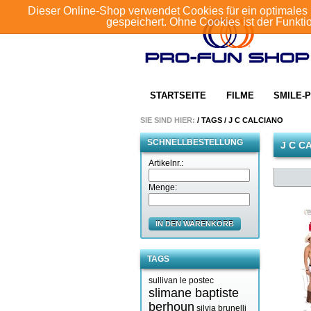
Dieser Online-Shop verwendet Cookies für ein optimales 
gespeichert. Ohne Cookies ist der Funkt
STARTSEITE
FILME
SMILE-P
SIE SIND HIER:
/
TAGS
/
J C CALCIANO
SCHNELLBESTELLUNG
J C C
Artikelnr.:
Menge:
IN DEN WARENKORB
TAGS
sullivan le postec
slimane baptiste
berhoun
silvia brunelli