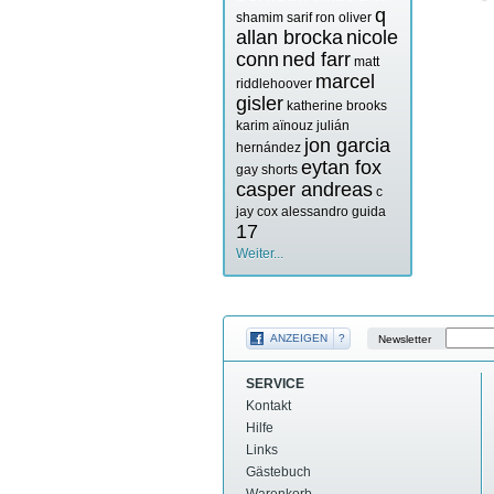
q
shamim sarif
ron oliver
allan brocka
nicole
conn
ned farr
matt
marcel
riddlehoover
gisler
katherine brooks
karim aïnouz
julián
jon garcia
hernández
eytan fox
gay shorts
casper andreas
c
jay cox
alessandro guida
17
Weiter...
ANZEIGEN
?
Newsletter
SERVICE
Kontakt
Hilfe
Links
Gästebuch