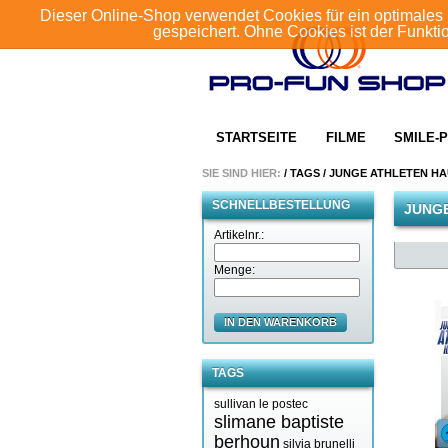
Dieser Online-Shop verwendet Cookies für ein optimales 
gespeichert. Ohne Cookies ist der Funkt
STARTSEITE
FILME
SMILE-P
SIE SIND HIER:
/
TAGS
/
JUNGE ATHLETEN HA
SCHNELLBESTELLUNG
JUNGE
Artikelnr.:
Menge:
IN DEN WARENKORB
TAGS
sullivan le postec
slimane baptiste
berhoun
silvia brunelli