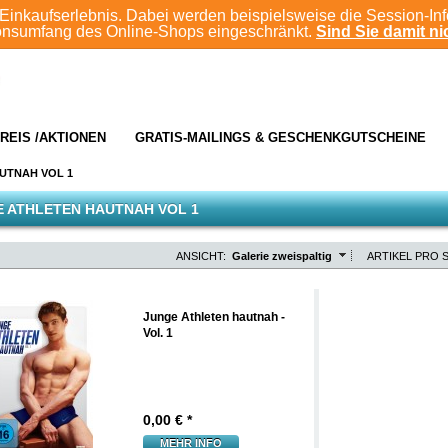
Einkaufserlebnis. Dabei werden beispielsweise die Session-In
ionsumfang des Online-Shops eingeschränkt.
Sind Sie damit nic
REIS /AKTIONEN
GRATIS-MAILINGS & GESCHENKGUTSCHEINE
UTNAH VOL 1
 ATHLETEN HAUTNAH VOL 1
ANSICHT:
Galerie zweispaltig
ARTIKEL PRO S
Junge Athleten hautnah -
Vol. 1
0,00
€ *
MEHR INFO