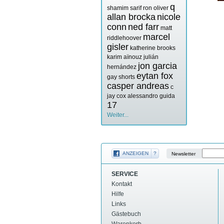
q
shamim sarif
ron oliver
allan brocka
nicole
conn
ned farr
matt
marcel
riddlehoover
gisler
katherine brooks
karim aïnouz
julián
jon garcia
hernández
eytan fox
gay shorts
casper andreas
c
jay cox
alessandro guida
17
Weiter...
ANZEIGEN
?
Newsletter
SERVICE
Kontakt
Hilfe
Links
Gästebuch