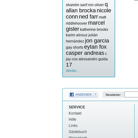
q
shamim sarif
ron oliver
allan brocka
nicole
conn
ned farr
matt
marcel
riddlehoover
gisler
katherine brooks
karim aïnouz
julián
jon garcia
hernández
eytan fox
gay shorts
casper andreas
c
jay cox
alessandro guida
17
Weiter...
ANZEIGEN
?
Newsletter
SERVICE
Kontakt
Hilfe
Links
Gästebuch