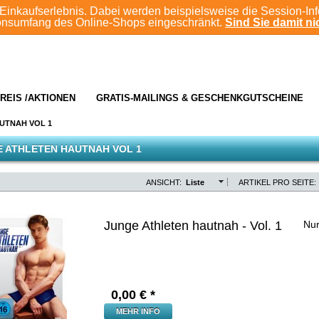
Einkaufserlebnis. Dabei werden beispielsweise die Session-In
ionsumfang des Online-Shops eingeschränkt.
Sind Sie damit nic
REIS /AKTIONEN
GRATIS-MAILINGS & GESCHENKGUTSCHEINE
UTNAH VOL 1
 ATHLETEN HAUTNAH VOL 1
ANSICHT:
Liste
ARTIKEL PRO SEITE:
Junge Athleten hautnah - Vol. 1
Nur
0,00
€ *
MEHR INFO