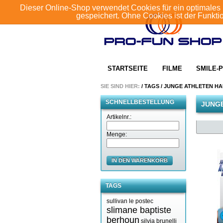
Dieser Online-Shop verwendet Cookies für ein optimales 
gespeichert. Ohne Cookies ist der Funkt
STARTSEITE
FILME
SMILE-P
SIE SIND HIER:
/
TAGS
/
JUNGE ATHLETEN HA
SCHNELLBESTELLUNG
JUNGE
Artikelnr.:
Menge:
IN DEN WARENKORB
TAGS
sullivan le postec
slimane baptiste
berhoun
silvia brunelli