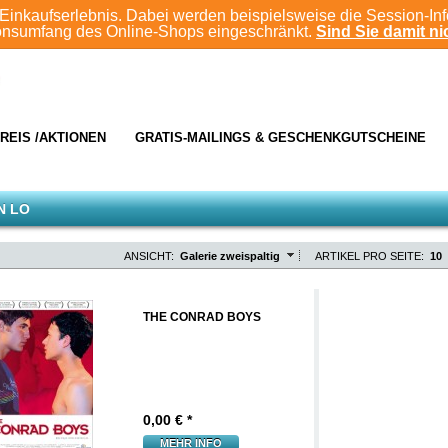
Einkaufserlebnis. Dabei werden beispielsweise die Session-In
ionsumfang des Online-Shops eingeschränkt.
Sind Sie damit nic
REIS /AKTIONEN
GRATIS-MAILINGS & GESCHENKGUTSCHEINE
N LO
ANSICHT:
Galerie zweispaltig
ARTIKEL PRO SEITE:
10
THE CONRAD BOYS
0,00
€ *
MEHR INFO