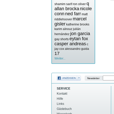
q
shamim sarif
ron oliver
allan brocka
nicole
conn
ned farr
matt
marcel
riddlehoover
gisler
katherine brooks
karim aïnouz
julián
jon garcia
hernández
eytan fox
gay shorts
casper andreas
c
jay cox
alessandro guida
17
Weiter...
ANZEIGEN
?
Newsletter
SERVICE
Kontakt
Hilfe
Links
Gästebuch