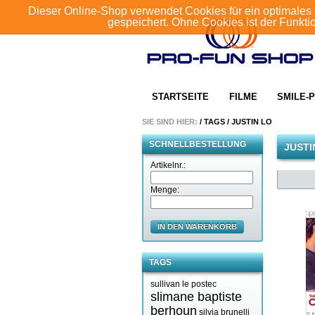
Dieser Online-Shop verwendet Cookies für ein optimales 
gespeichert. Ohne Cookies ist der Funkt
STARTSEITE
FILME
SMILE-P
SIE SIND HIER:
/
TAGS
/
JUSTIN LO
SCHNELLBESTELLUNG
JUSTI
Artikelnr.:
Menge:
IN DEN WARENKORB
TAGS
sullivan le postec
slimane baptiste
berhoun
silvia brunelli