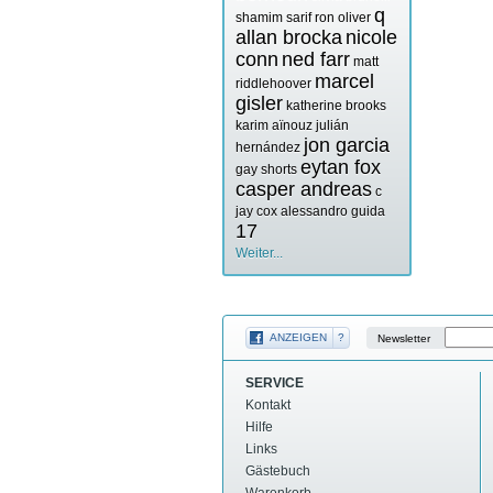
q
shamim sarif
ron oliver
allan brocka
nicole
conn
ned farr
matt
marcel
riddlehoover
gisler
katherine brooks
karim aïnouz
julián
jon garcia
hernández
eytan fox
gay shorts
casper andreas
c
jay cox
alessandro guida
17
Weiter...
ANZEIGEN
?
Newsletter
SERVICE
Kontakt
Hilfe
Links
Gästebuch