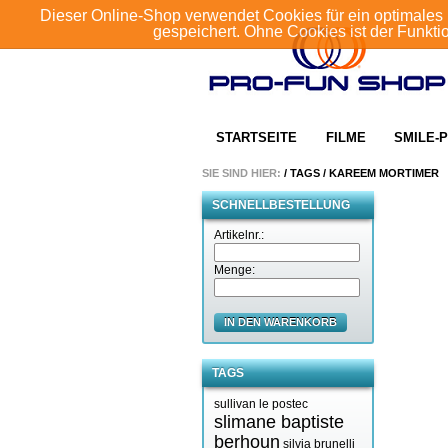
Dieser Online-Shop verwendet Cookies für ein optimales 
gespeichert. Ohne Cookies ist der Funkt
STARTSEITE
FILME
SMILE-P
SIE SIND HIER:
/
TAGS
/
KAREEM MORTIMER
SCHNELLBESTELLUNG
Artikelnr.:
Menge:
IN DEN WARENKORB
TAGS
sullivan le postec
slimane baptiste
berhoun
silvia brunelli