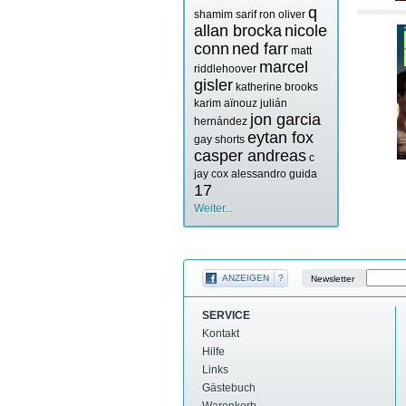
q
shamim sarif
ron oliver
allan brocka
nicole
conn
ned farr
matt
marcel
riddlehoover
gisler
katherine brooks
karim aïnouz
julián
jon garcia
hernández
eytan fox
gay shorts
casper andreas
c
jay cox
alessandro guida
17
Weiter...
ANZEIGEN
?
Newsletter
SERVICE
Kontakt
Hilfe
Links
Gästebuch