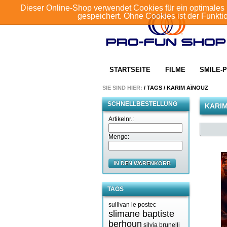
Dieser Online-Shop verwendet Cookies für ein optimales 
gespeichert. Ohne Cookies ist der Funkt
STARTSEITE
FILME
SMILE-P
SIE SIND HIER:
/
TAGS
/
KARIM AÏNOUZ
SCHNELLBESTELLUNG
KARIM
Artikelnr.:
Menge:
IN DEN WARENKORB
TAGS
sullivan le postec
slimane baptiste
berhoun
silvia brunelli