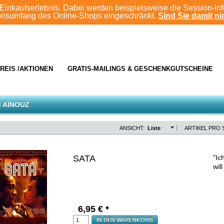
Einkaufserlebnis. Dabei werden beispielsweise die Session-In
ionsumfang des Online-Shops eingeschränkt.
Sind Sie damit nic
REIS /AKTIONEN
GRATIS-MAILINGS & GESCHENKGUTSCHEINE
 AÏNOUZ
ANSICHT:
Liste
ARTIKEL PRO S
SATA
"Ic
wil
6,95
€ *
IN DEN WARENKORB