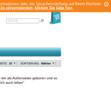
formationen oder die Spracheinstellung auf Ihrem Rechner
ANMELDEN
REGISTRIEREN
KONTO
ht einverstanden, klicken Sie bitte hier.
SUCHE
EITE:
10
SORTIERUNG:
Wählen
h bin als Außenseiter geboren und so
l ich auch leben"