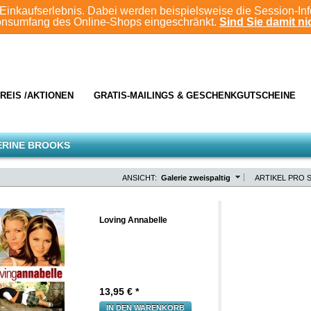
Einkaufserlebnis. Dabei werden beispielsweise die Session-In
ionsumfang des Online-Shops eingeschränkt.
Sind Sie damit nic
REIS /AKTIONEN
GRATIS-MAILINGS & GESCHENKGUTSCHEINE
ERINE BROOKS
ANSICHT:
Galerie zweispaltig
ARTIKEL PRO S
Loving Annabelle
13,95
€ *
IN DEN WARENKORB