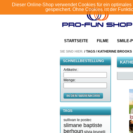
Dieser Online-Shop verwendet Cookies für ein optimales 
gespeichert. Ohne Cookies ist der Funkt
STARTSEITE
FILME
SMILE-P
SIE SIND HIER:
/
TAGS
/
KATHERINE BROOKS
SCHNELLBESTELLUNG
KATH
Artikelnr.:
Menge:
IN DEN WARENKORB
TAGS
sullivan le postec
slimane baptiste
berhoun
silvia brunelli