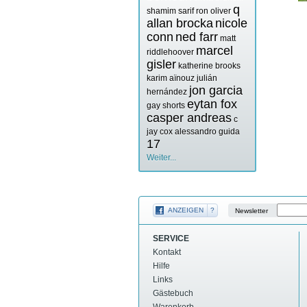
q
shamim sarif
ron oliver
allan brocka
nicole
conn
ned farr
matt
marcel
riddlehoover
gisler
katherine brooks
karim aïnouz
julián
jon garcia
hernández
eytan fox
gay shorts
casper andreas
c
jay cox
alessandro guida
17
Weiter...
ANZEIGEN
?
Newsletter
SERVICE
Kontakt
Hilfe
Links
Gästebuch