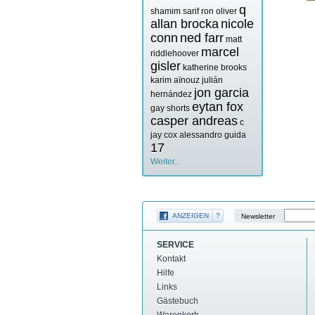
q
shamim sarif
ron oliver
allan brocka
nicole
conn
ned farr
matt
marcel
riddlehoover
gisler
katherine brooks
karim aïnouz
julián
jon garcia
hernández
eytan fox
gay shorts
casper andreas
c
jay cox
alessandro guida
17
Weiter...
ANZEIGEN
?
Newsletter
SERVICE
Kontakt
Hilfe
Links
Gästebuch