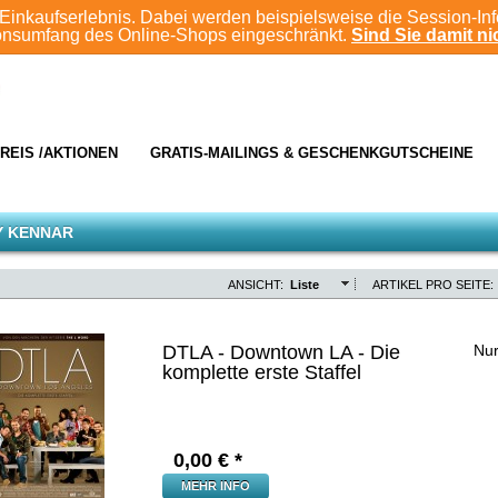
Einkaufserlebnis. Dabei werden beispielsweise die Session-In
ionsumfang des Online-Shops eingeschränkt.
Sind Sie damit nic
REIS /AKTIONEN
GRATIS-MAILINGS & GESCHENKGUTSCHEINE
Y KENNAR
ANSICHT:
Liste
ARTIKEL PRO SEITE:
DTLA - Downtown LA - Die
Nur
komplette erste Staffel
0,00
€ *
MEHR INFO