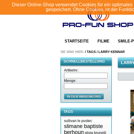
Dieser Online-Shop verwendet Cookies für ein optimales 
gespeichert. Ohne Cookies ist der Funkt
STARTSEITE
FILME
SMILE-P
SIE SIND HIER:
/
TAGS
/
LARRY KENNAR
SCHNELLBESTELLUNG
LARR
Artikelnr.:
Menge:
IN DEN WARENKORB
TAGS
sullivan le postec
slimane baptiste
berhoun
silvia brunelli