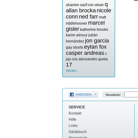
q
shamim sarif
ron oliver
allan brocka
nicole
conn
ned farr
matt
marcel
riddlehoover
gisler
katherine brooks
karim aïnouz
julián
jon garcia
hernández
eytan fox
gay shorts
casper andreas
c
jay cox
alessandro guida
17
Weiter...
ANZEIGEN
?
Newsletter
SERVICE
Kontakt
Hilfe
Links
Gästebuch