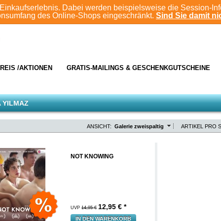
Einkaufserlebnis. Dabei werden beispielsweise die Session-In
ionsumfang des Online-Shops eingeschränkt.
Sind Sie damit nic
REIS /AKTIONEN
GRATIS-MAILINGS & GESCHENKGUTSCHEINE
 YILMAZ
ANSICHT:
Galerie zweispaltig
ARTIKEL PRO S
NOT KNOWING
12,95
€ *
UVP
14,95 €
IN DEN WARENKORB