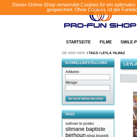
Dieser Online-Shop verwendet Cookies für ein optimales 
gespeichert. Ohne Cookies ist der Funkt
STARTSEITE
FILME
SMILE-P
SIE SIND HIER:
/
TAGS
/
LEYLA YILMAZ
SCHNELLBESTELLUNG
LEYLA
Artikelnr.:
Menge:
IN DEN WARENKORB
TAGS
sullivan le postec
slimane baptiste
berhoun
silvia brunelli