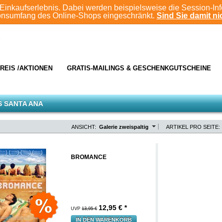
Einkaufserlebnis. Dabei werden beispielsweise die Session-In
ionsumfang des Online-Shops eingeschränkt.
Sind Sie damit nic
REIS /AKTIONEN
GRATIS-MAILINGS & GESCHENKGUTSCHEINE
 SANTA ANA
ANSICHT:
Galerie zweispaltig
ARTIKEL PRO SEITE:
BROMANCE
12,95
€ *
UVP
13,95 €
IN DEN WARENKORB