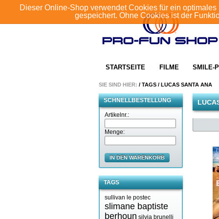
Dieser Online-Shop verwendet Cookies für ein optimales 
gespeichert. Ohne Cookies ist der Funkt
STARTSEITE
FILME
SMILE-P
SIE SIND HIER:
/
TAGS
/
LUCAS SANTA ANA
SCHNELLBESTELLUNG
LUCAS
Artikelnr.:
Menge:
IN DEN WARENKORB
TAGS
sullivan le postec
slimane baptiste
berhoun
silvia brunelli