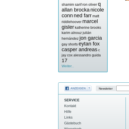
q
shamim sarif
ron oliver
allan brocka
nicole
conn
ned farr
matt
marcel
riddlehoover
gisler
katherine brooks
karim aïnouz
julián
jon garcia
hernández
eytan fox
gay shorts
casper andreas
c
jay cox
alessandro guida
17
Weiter...
ANZEIGEN
?
Newsletter
SERVICE
Kontakt
Hilfe
Links
Gästebuch