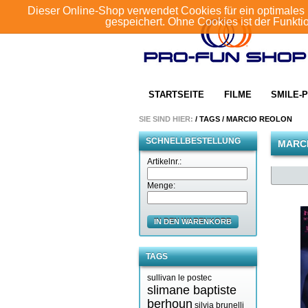
Dieser Online-Shop verwendet Cookies für ein optimales 
gespeichert. Ohne Cookies ist der Funkt
STARTSEITE
FILME
SMILE-P
SIE SIND HIER:
/
TAGS
/
MARCIO REOLON
SCHNELLBESTELLUNG
MARC
Artikelnr.:
Menge:
IN DEN WARENKORB
TAGS
sullivan le postec
slimane baptiste
berhoun
silvia brunelli