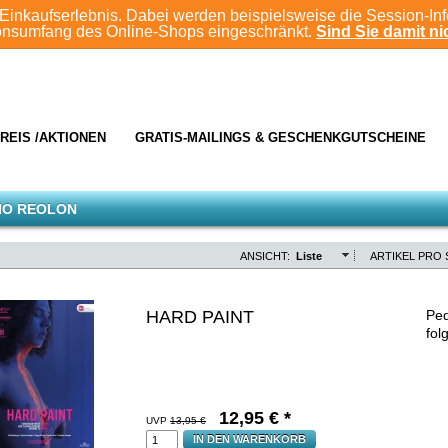
Einkaufserlebnis. Dabei werden beispielsweise die Session-In
ionsumfang des Online-Shops eingeschränkt.
Sind Sie damit nic
REIS /AKTIONEN
GRATIS-MAILINGS & GESCHENKGUTSCHEINE
IO REOLON
ANSICHT:
Liste
ARTIKEL PRO 
HARD PAINT
Ped
fol
12,95
€ *
UVP
13,95 €
IN DEN WARENKORB