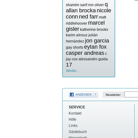
q
shamim sarif
ron oliver
allan brocka
nicole
conn
ned farr
matt
marcel
riddlehoover
gisler
katherine brooks
karim aïnouz
julián
jon garcia
hernández
eytan fox
gay shorts
casper andreas
c
jay cox
alessandro guida
17
Weiter...
ANZEIGEN
?
Newsletter
SERVICE
Kontakt
Hilfe
Links
Gästebuch