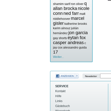
q
shamim sarif
ron oliver
allan brocka
nicole
conn
ned farr
matt
marcel
riddlehoover
gisler
katherine brooks
karim aïnouz
julián
jon garcia
hernández
eytan fox
gay shorts
casper andreas
c
jay cox
alessandro guida
17
Weiter...
ANZEIGEN
?
Newsletter
SERVICE
Kontakt
Hilfe
Links
Gästebuch