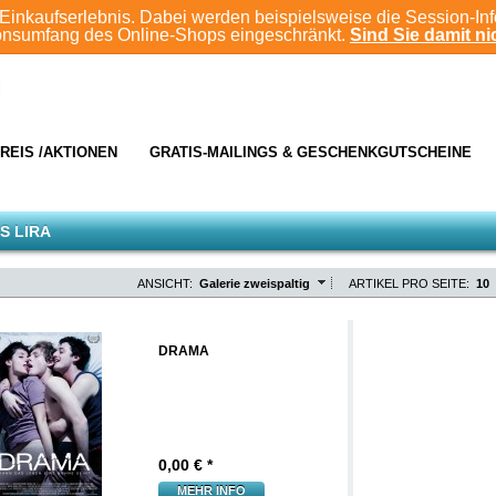
Einkaufserlebnis. Dabei werden beispielsweise die Session-In
ionsumfang des Online-Shops eingeschränkt.
Sind Sie damit nic
REIS /AKTIONEN
GRATIS-MAILINGS & GESCHENKGUTSCHEINE
S LIRA
ANSICHT:
Galerie zweispaltig
ARTIKEL PRO SEITE:
10
DRAMA
0,00
€ *
MEHR INFO