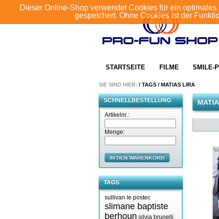
Dieser Online-Shop verwendet Cookies für ein optimales 
gespeichert. Ohne Cookies ist der Funkt
STARTSEITE
FILME
SMILE-P
SIE SIND HIER:
/
TAGS
/
MATIAS LIRA
SCHNELLBESTELLUNG
MATIA
Artikelnr.:
Menge:
IN DEN WARENKORB
TAGS
sullivan le postec
slimane baptiste
berhoun
silvia brunelli