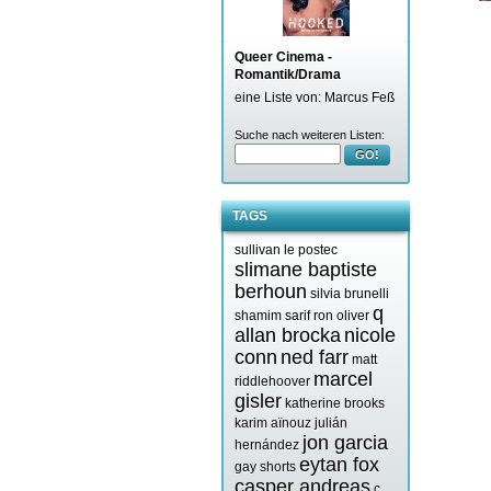
Queer Cinema -
Romantik/Drama
eine Liste von: Marcus Feß
Suche nach weiteren Listen:
GO!
TAGS
sullivan le postec
slimane baptiste
berhoun
silvia brunelli
q
shamim sarif
ron oliver
allan brocka
nicole
conn
ned farr
matt
marcel
riddlehoover
gisler
katherine brooks
karim aïnouz
julián
jon garcia
hernández
eytan fox
gay shorts
casper andreas
c