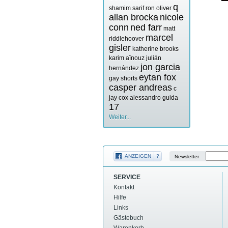
q
shamim sarif
ron oliver
allan brocka
nicole
conn
ned farr
matt
marcel
riddlehoover
gisler
katherine brooks
karim aïnouz
julián
jon garcia
hernández
eytan fox
gay shorts
casper andreas
c
jay cox
alessandro guida
17
Weiter...
ANZEIGEN
?
Newsletter
SERVICE
Kontakt
Hilfe
Links
Gästebuch