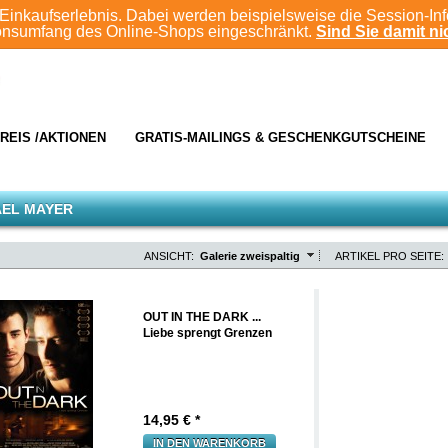
Einkaufserlebnis. Dabei werden beispielsweise die Session-In
ionsumfang des Online-Shops eingeschränkt.
Sind Sie damit nic
REIS /AKTIONEN
GRATIS-MAILINGS & GESCHENKGUTSCHEINE
AEL MAYER
ANSICHT:
Galerie zweispaltig
ARTIKEL PRO SEITE:
OUT IN THE DARK ...
Liebe sprengt Grenzen
14,95
€ *
IN DEN WARENKORB