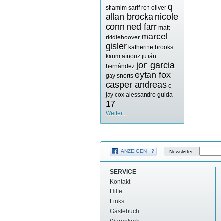
q
shamim sarif
ron oliver
allan brocka
nicole
conn
ned farr
matt
marcel
riddlehoover
gisler
katherine brooks
karim aïnouz
julián
jon garcia
hernández
eytan fox
gay shorts
casper andreas
c
jay cox
alessandro guida
17
Weiter...
ANZEIGEN
?
Newsletter
SERVICE
Kontakt
Hilfe
Links
Gästebuch