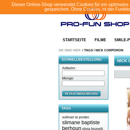
Dieser Online-Shop verwendet Cookies für ein optimales 
gespeichert. Ohne Cookies ist der Funkt
STARTSEITE
FILME
SMILE-P
SIE SIND HIER:
/
TAGS
/
NICK CORPORON
SCHNELLBESTELLUNG
NICK
Artikelnr.:
Menge:
IN DEN WARENKORB
TAGS
sullivan le postec
slimane baptiste
berhoun
silvia brunelli