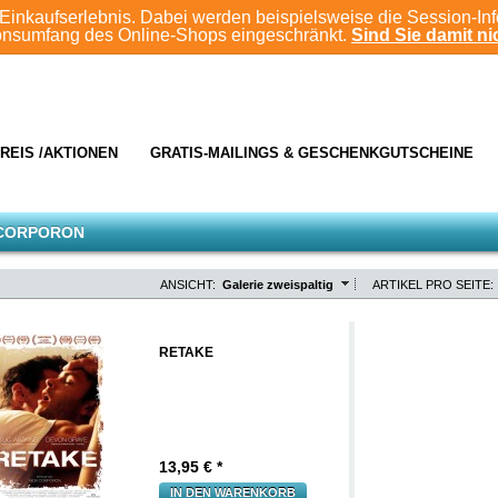
Einkaufserlebnis. Dabei werden beispielsweise die Session-In
ionsumfang des Online-Shops eingeschränkt.
Sind Sie damit nic
REIS /AKTIONEN
GRATIS-MAILINGS & GESCHENKGUTSCHEINE
 CORPORON
ANSICHT:
Galerie zweispaltig
ARTIKEL PRO SEITE:
RETAKE
13,95
€ *
IN DEN WARENKORB