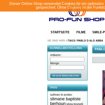
Dieser Online-Shop verwendet Cookies für ein optimales 
gespeichert. Ohne Cookies ist der Funkt
STARTSEITE
FILME
SMILE-P
SIE SIND HIER:
/
TAGS
/
PABLO D ALO ABBA
SCHNELLBESTELLUNG
PABLO
Artikelnr.:
Menge:
IN DEN WARENKORB
TAGS
sullivan le postec
slimane baptiste
berhoun
silvia brunelli