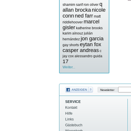
q
shamim sarif
ron oliver
allan brocka
nicole
conn
ned farr
matt
marcel
riddlehoover
gisler
katherine brooks
karim aïnouz
julián
jon garcia
hernández
eytan fox
gay shorts
casper andreas
c
jay cox
alessandro guida
17
Weiter...
ANZEIGEN
?
Newsletter
SERVICE
Kontakt
Hilfe
Links
Gästebuch