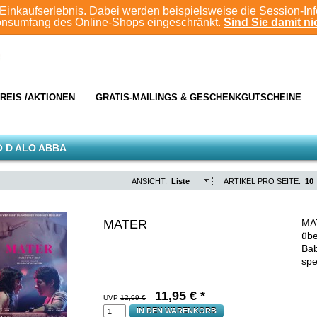
Einkaufserlebnis. Dabei werden beispielsweise die Session-In
ionsumfang des Online-Shops eingeschränkt.
Sind Sie damit nic
REIS /AKTIONEN
GRATIS-MAILINGS & GESCHENKGUTSCHEINE
 D ALO ABBA
ANSICHT:
Liste
ARTIKEL PRO SEITE:
10
MATER
MAT
üb
Bab
spe
11,95
€ *
UVP
12,99 €
IN DEN WARENKORB