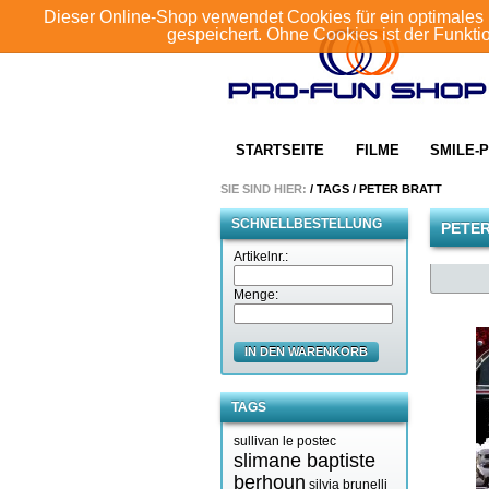
Dieser Online-Shop verwendet Cookies für ein optimales 
gespeichert. Ohne Cookies ist der Funkt
STARTSEITE
FILME
SMILE-P
SIE SIND HIER:
/
TAGS
/
PETER BRATT
SCHNELLBESTELLUNG
PETE
Artikelnr.:
Menge:
IN DEN WARENKORB
TAGS
sullivan le postec
slimane baptiste
berhoun
silvia brunelli