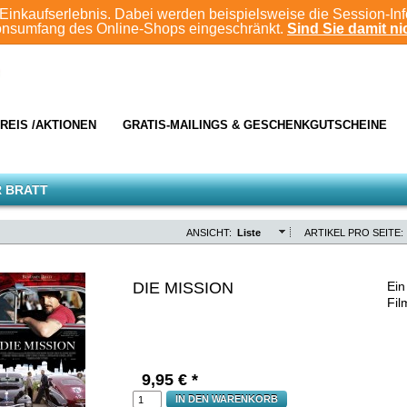
Einkaufserlebnis. Dabei werden beispielsweise die Session-In
ionsumfang des Online-Shops eingeschränkt.
Sind Sie damit nic
REIS /AKTIONEN
GRATIS-MAILINGS & GESCHENKGUTSCHEINE
R BRATT
ANSICHT:
Liste
ARTIKEL PRO SEITE:
DIE MISSION
Ein
Fil
9,95
€ *
IN DEN WARENKORB