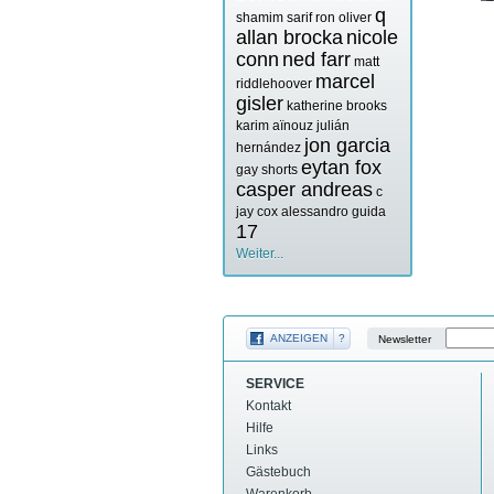
q
shamim sarif
ron oliver
allan brocka
nicole
conn
ned farr
matt
marcel
riddlehoover
gisler
katherine brooks
karim aïnouz
julián
jon garcia
hernández
eytan fox
gay shorts
casper andreas
c
jay cox
alessandro guida
17
Weiter...
ANZEIGEN
?
Newsletter
SERVICE
Kontakt
Hilfe
Links
Gästebuch