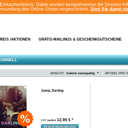
Einkaufserlebnis. Dabei werden beispielsweise die Session-In
ionsumfang des Online-Shops eingeschränkt.
Sind Sie damit nic
REIS /AKTIONEN
GRATIS-MAILINGS & GESCHENKGUTSCHEINE
CONNELL
ANSICHT:
Galerie zweispaltig
ARTIKEL PRO S
Jump, Darling
12,95
€ *
UVP
14,95 €
IN DEN WARENKORB