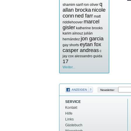
q
shamim sarif
ron oliver
allan brocka
nicole
conn
ned farr
matt
marcel
riddlehoover
gisler
katherine brooks
karim aïnouz
julián
jon garcia
hernández
eytan fox
gay shorts
casper andreas
c
jay cox
alessandro guida
17
Weiter...
ANZEIGEN
?
Newsletter
SERVICE
Kontakt
Hilfe
Links
Gästebuch