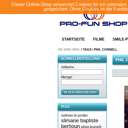
Dieser Online-Shop verwendet Cookies für ein optimales 
gespeichert. Ohne Cookies ist der Funkt
STARTSEITE
FILME
SMILE-P
SIE SIND HIER:
/
TAGS
/
PHIL CONNELL
SCHNELLBESTELLUNG
PHIL 
Artikelnr.:
Menge:
IN DEN WARENKORB
TAGS
sullivan le postec
slimane baptiste
berhoun
silvia brunelli