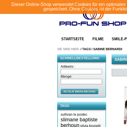
Dieser Online-Shop verwendet Cookies für ein optimales 
gespeichert. Ohne Cookies ist der Funkt
STARTSEITE
FILME
SMILE-P
SIE SIND HIER:
/
TAGS
/
SABINE BERNARDI
SCHNELLBESTELLUNG
SABIN
Artikelnr.:
Menge:
IN DEN WARENKORB
TAGS
sullivan le postec
slimane baptiste
berhoun
silvia brunelli