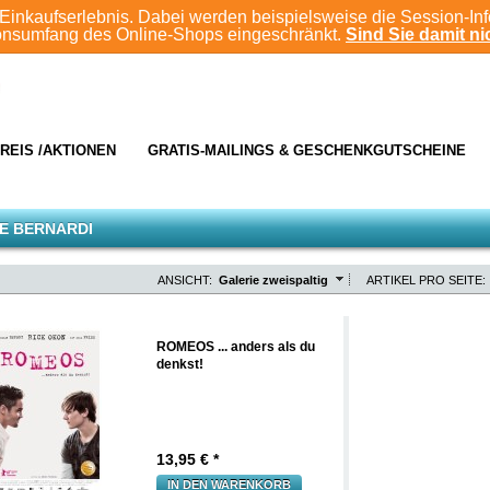
Einkaufserlebnis. Dabei werden beispielsweise die Session-In
ionsumfang des Online-Shops eingeschränkt.
Sind Sie damit nic
REIS /AKTIONEN
GRATIS-MAILINGS & GESCHENKGUTSCHEINE
E BERNARDI
ANSICHT:
Galerie zweispaltig
ARTIKEL PRO SEITE:
ROMEOS ... anders als du
denkst!
13,95
€ *
IN DEN WARENKORB