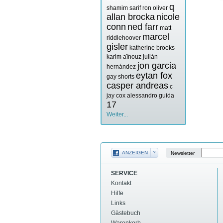
q
shamim sarif
ron oliver
allan brocka
nicole
conn
ned farr
matt
marcel
riddlehoover
gisler
katherine brooks
karim aïnouz
julián
jon garcia
hernández
eytan fox
gay shorts
casper andreas
c
jay cox
alessandro guida
17
Weiter...
ANZEIGEN
?
Newsletter
SERVICE
Kontakt
Hilfe
Links
Gästebuch