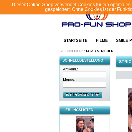
Dieser Online-Shop verwendet Cookies für ein optimales 
gespeichert. Ohne Cookies ist der Funkt
STARTSEITE
FILME
SMILE-P
SIE SIND HIER:
/
TAGS
/
STRICHER
SCHNELLBESTELLUNG
STRI
Artikelnr.:
Menge:
IN DEN WARENKORB
LIEBLINGSLISTEN