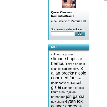
Queer Cinema -
Romantik/Drama
eine Liste von: Marcus Feß
Suche nach weiteren Listen:
GO!
TAGS
sullivan le postec
slimane baptiste
berhoun
silvia brunelli
q
shamim sarif
ron oliver
allan brocka
nicole
conn
ned farr
matt
marcel
riddlehoover
gisler
katherine brooks
karim aïnouz
julián
jon garcia
hernández
eytan fox
gay shorts
casper andreas
c