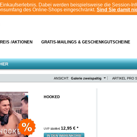
Einkaufserlebnis. Dabei werden beispielsweise die Session-In
ionsumfang des Online-Shops eingeschränkt.
Sind Sie damit nic
REIS /AKTIONEN
GRATIS-MAILINGS & GESCHENKGUTSCHEINE
CHER
ANSICHT:
Galerie zweispaltig
ARTIKEL PRO S
HOOKED
12,95
€ *
UVP
13,95 €
IN DEN WARENKORB