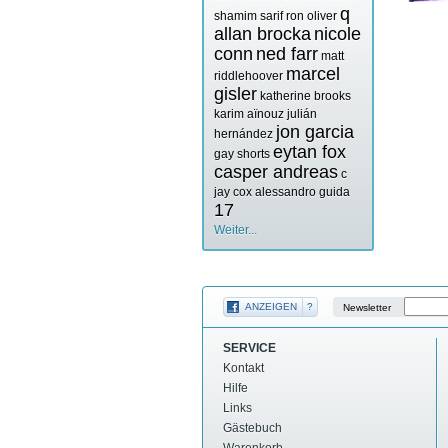
q
shamim sarif
ron oliver
allan brocka
nicole
conn
ned farr
matt
marcel
riddlehoover
gisler
katherine brooks
karim aïnouz
julián
jon garcia
hernández
eytan fox
gay shorts
casper andreas
c
jay cox
alessandro guida
17
Weiter...
ANZEIGEN
?
Newsletter
SERVICE
Kontakt
Hilfe
Links
Gästebuch