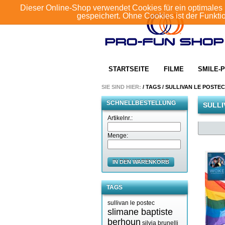
Dieser Online-Shop verwendet Cookies für ein optimales 
gespeichert. Ohne Cookies ist der Funkt
STARTSEITE
FILME
SMILE-P
SIE SIND HIER:
/
TAGS
/
SULLIVAN LE POSTEC
SCHNELLBESTELLUNG
SULLI
Artikelnr.:
Menge:
IN DEN WARENKORB
TAGS
sullivan le postec
slimane baptiste
berhoun
silvia brunelli