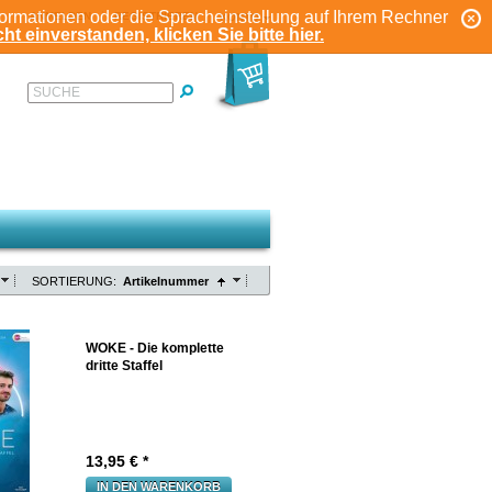
formationen oder die Spracheinstellung auf Ihrem Rechner
ANMELDEN
REGISTRIEREN
KONTO
ht einverstanden, klicken Sie bitte hier.
SUCHE
SORTIERUNG:
Artikelnummer
WOKE - Die komplette
dritte Staffel
13,95
€ *
IN DEN WARENKORB