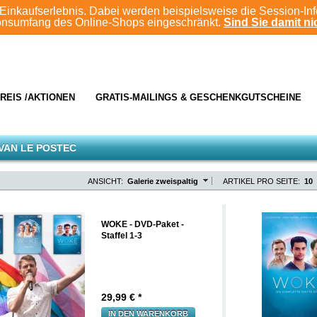
Einkaufserlebnis. Dabei werden beispielsweise die Session-In
ionsumfang des Online-Shops eingeschränkt.
Sind Sie damit nic
REIS /AKTIONEN
GRATIS-MAILINGS & GESCHENKGUTSCHEINE
VAN LE POSTEC
ANSICHT:
Galerie zweispaltig
ARTIKEL PRO SEITE:
10
WOKE - DVD-Paket -
Staffel 1-3
29,99
€ *
IN DEN WARENKORB