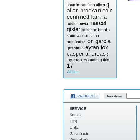
q
shamim sarif
ron oliver
allan brocka
nicole
conn
ned farr
matt
marcel
riddlehoover
gisler
katherine brooks
karim aïnouz
julián
jon garcia
hernández
eytan fox
gay shorts
casper andreas
c
jay cox
alessandro guida
17
Weiter...
ANZEIGEN
?
Newsletter
SERVICE
Kontakt
Hilfe
Links
Gästebuch