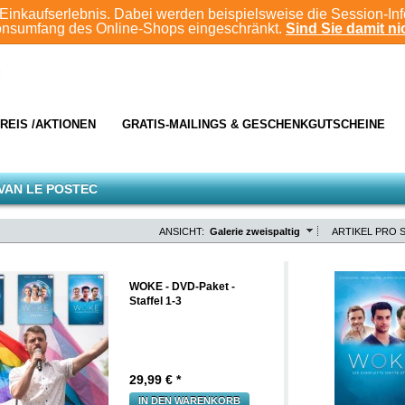
Einkaufserlebnis. Dabei werden beispielsweise die Session-In
ionsumfang des Online-Shops eingeschränkt.
Sind Sie damit nic
REIS /AKTIONEN
GRATIS-MAILINGS & GESCHENKGUTSCHEINE
VAN LE POSTEC
ANSICHT:
Galerie zweispaltig
ARTIKEL PRO S
WOKE - DVD-Paket -
Staffel 1-3
29,99
€ *
IN DEN WARENKORB