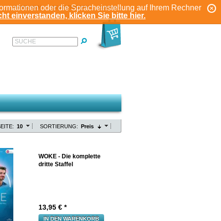
formationen oder die Spracheinstellung auf Ihrem Rechner
ANMELDEN
REGISTRIEREN
KONTO
ht einverstanden, klicken Sie bitte hier.
SUCHE
EITE:
10
SORTIERUNG:
Preis
WOKE - Die komplette
dritte Staffel
13,95
€ *
IN DEN WARENKORB