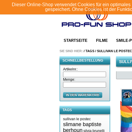
Dieser Online-Shop verwendet Cookies für ein optimales 
gespeichert. Ohne Cookies ist der Funkt
STARTSEITE
FILME
SMILE-P
SIE SIND HIER:
/
TAGS
/
SULLIVAN LE POSTEC
SCHNELLBESTELLUNG
SULLI
Artikelnr.:
Menge:
IN DEN WARENKORB
TAGS
sullivan le postec
slimane baptiste
berhoun
silvia brunelli