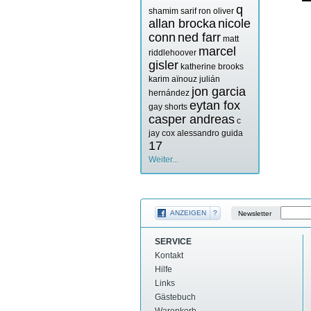
q
shamim sarif
ron oliver
allan brocka
nicole
conn
ned farr
matt
marcel
riddlehoover
gisler
katherine brooks
karim aïnouz
julián
jon garcia
hernández
eytan fox
gay shorts
casper andreas
c
jay cox
alessandro guida
17
Weiter...
ANZEIGEN
?
Newsletter
SERVICE
Kontakt
Hilfe
Links
Gästebuch