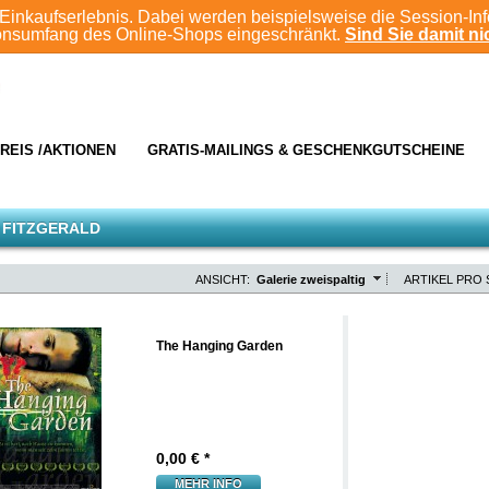
Einkaufserlebnis. Dabei werden beispielsweise die Session-In
ionsumfang des Online-Shops eingeschränkt.
Sind Sie damit nic
REIS /AKTIONEN
GRATIS-MAILINGS & GESCHENKGUTSCHEINE
 FITZGERALD
ANSICHT:
Galerie zweispaltig
ARTIKEL PRO 
The Hanging Garden
0,00
€ *
MEHR INFO