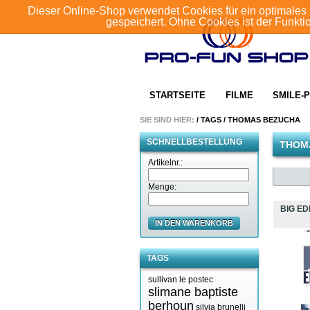
Dieser Online-Shop verwendet Cookies für ein optimales 
gespeichert. Ohne Cookies ist der Funkt
STARTSEITE
FILME
SMILE-P
SIE SIND HIER:
/
TAGS
/
THOMAS BEZUCHA
SCHNELLBESTELLUNG
THOM
Artikelnr.:
Menge:
BIG E
IN DEN WARENKORB
TAGS
sullivan le postec
slimane baptiste
berhoun
silvia brunelli