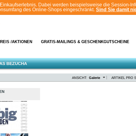
Einkaufserlebnis. Dabei werden beispielsweise die Session-In
ionsumfang des Online-Shops eingeschränkt.
Sind Sie damit nic
REIS /AKTIONEN
GRATIS-MAILINGS & GESCHENKGUTSCHEINE
AS BEZUCHA
ANSICHT:
Galerie
ARTIKEL PRO S
DEN