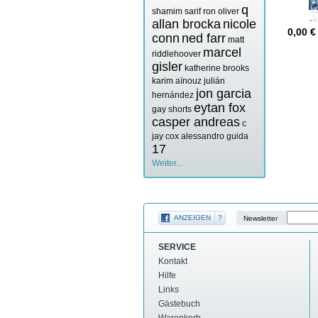
q
shamim sarif
ron oliver
allan brocka
nicole
0,00
€
conn
ned farr
matt
marcel
riddlehoover
gisler
katherine brooks
karim aïnouz
julián
jon garcia
hernández
eytan fox
gay shorts
casper andreas
c
jay cox
alessandro guida
17
Weiter...
ANZEIGEN
?
Newsletter
SERVICE
Kontakt
Hilfe
Links
Gästebuch