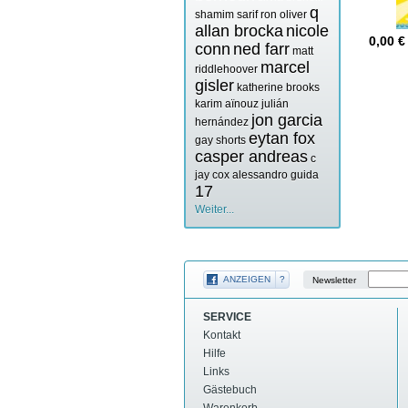
q
shamim sarif
ron oliver
allan brocka
nicole
0,00
€
conn
ned farr
matt
marcel
riddlehoover
gisler
katherine brooks
karim aïnouz
julián
jon garcia
hernández
eytan fox
gay shorts
casper andreas
c
jay cox
alessandro guida
17
Weiter...
ANZEIGEN
?
Newsletter
SERVICE
Kontakt
Hilfe
Links
Gästebuch