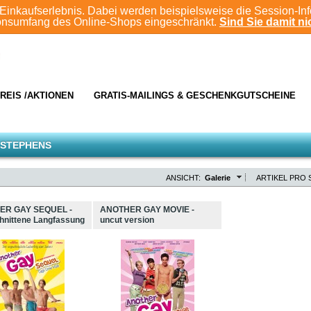
Einkaufserlebnis. Dabei werden beispielsweise die Session-In
ionsumfang des Online-Shops eingeschränkt.
Sind Sie damit nic
REIS /AKTIONEN
GRATIS-MAILINGS & GESCHENKGUTSCHEINE
 STEPHENS
ANSICHT:
Galerie
ARTIKEL PRO S
ER GAY SEQUEL -
ANOTHER GAY MOVIE -
hnittene Langfassung
uncut version