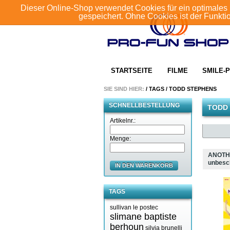
Dieser Online-Shop verwendet Cookies für ein optimales 
gespeichert. Ohne Cookies ist der Funkt
STARTSEITE
FILME
SMILE-P
SIE SIND HIER:
/
TAGS
/
TODD STEPHENS
SCHNELLBESTELLUNG
TODD
Artikelnr.:
Menge:
ANOTH
unbesc
IN DEN WARENKORB
TAGS
sullivan le postec
slimane baptiste
berhoun
silvia brunelli